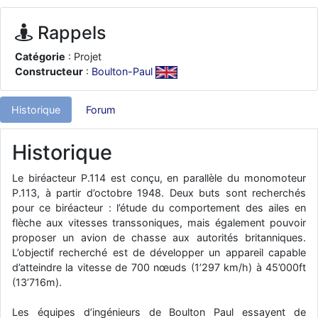
d9pouces
: ouakamois > si tu parles du sujet sur l'Armée de l'Air,
bien sûr que oui !
Rappels
je suis un avion@,._,+
: Bonjour je viens d'arriver il y a quelques
Catégorie
: Projet
moi et quelques avions n'ont pas les mêmes noms qu'aujourd'hui
Constructeur
:
Boulton-Paul
ouakamois
: Bonjourà toutes et à tous.en espérantque ces
quelques images du Pays Basque vous auront plu ; Agur…
Historique
Forum
d9pouces
: Je me rattraperai à la Ferté samedi
d9pouces
: Malheureusement non
un peu trop loin pour moi !
Historique
fox_50
: Bonjour, certains parmis vous étaient-ils présent au
meeting de Lann Bihoué de 2026 ?
Le biréacteur P.114 est conçu, en parallèle du monomoteur
P.113, à partir d’octobre 1948. Deux buts sont recherchés
cachée dans les pins
: Coucou et excellente année 2026 à tous et
pour ce biréacteur : l’étude du comportement des ailes en
au site!
flèche aux vitesses transsoniques, mais également pouvoir
jericho
: Bonne année et tous mes meilleurs voeux à tous pour
proposer un avion de chasse aux autorités britanniques.
2026 !
L’objectif recherché est de développer un appareil capable
little boy
d’atteindre la vitesse de 700 nœuds (1’297 km/h) à 45’000ft
: je vous souhaite un bon réveillon pour cette nouvelle
année!
(13’716m).
jericho
: Merci D9pouces, à mon tour de souhaiter un Joyeux Noël
Les équipes d’ingénieurs de Boulton Paul essayent de
et de bonnes fêtes de fin d'année.