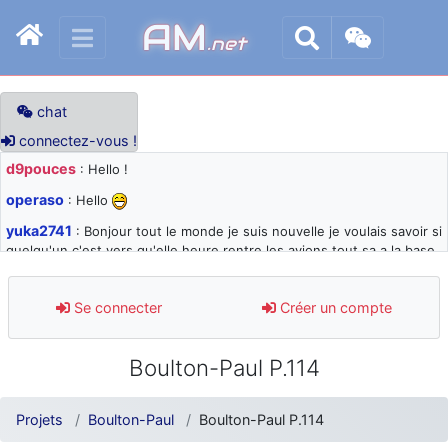
AM
.net
chat
connectez-vous !
d9pouces
: Hello !
operaso
: Hello
yuka2741
: Bonjour tout le monde je suis nouvelle je voulais savoir si
quelqu'un c'est vers qu'elle heure rentre les avions tout sa a la base
105 svp
d9pouces
: désolé pour les quelques blocages du site ces derniers
Se connecter
Créer un compte
jours : je teste des méthodes contre le spam et les bots trop nocifs
d9pouces
: Merci ! Un souvenir de la Ferté-Alais !
Boulton-Paul P.114
paxwax
: Super, la nouvelle bannière
d9pouces
: je suis un avion@,._,+ > lesquels ? je ne suis pas sûr de
Projets
Boulton-Paul
Boulton-Paul P.114
comprendre