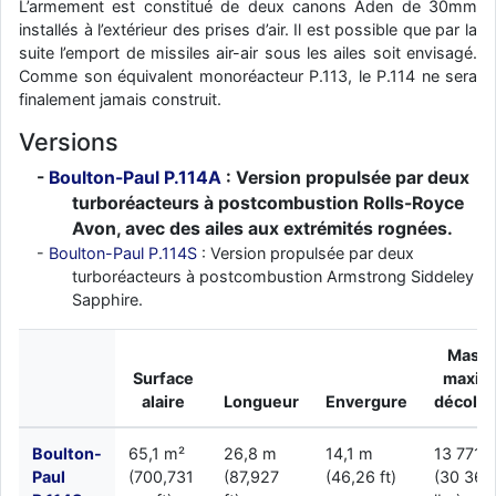
L’armement est constitué de deux canons Aden de 30mm
d9pouces
: cette fois, c'est le Brésil et Singapour qui mettent le site
installés à l’extérieur des prises d’air. Il est possible que par la
par terre
suite l’emport de missiles air-air sous les ailes soit envisagé.
Comme son équivalent monoréacteur P.113, le P.114 ne sera
jericho
: Ah ben je peux te confirmer que j'étais resté dans le filtre…
finalement jamais construit.
d9pouces
Versions
: Désolé ! Mon filtrage a été un peu trop violent
manifestement
Boulton-Paul P.114A
: Version propulsée par deux
tout voir
turboréacteurs à postcombustion Rolls-Royce
Avon, avec des ailes aux extrémités rognées.
Boulton-Paul P.114S
: Version propulsée par deux
turboréacteurs à postcombustion Armstrong Siddeley
Sapphire.
Mass
Surface
maxi a
alaire
Longueur
Envergure
décolla
Boulton-
65,1 m²
26,8 m
14,1 m
13 771 
Paul
(700,731
(87,927
(46,26 ft)
(30 360