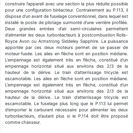
construire l’appareil avec une section la plus réduite possible
d9pouces
: Joyeux Noël à tous !
pour une configuration biréacteur. Contrairement au P.113, il
dispose d’un avant de fuselage conventionnel, dans lequel est
d9pouces
: mais tu peux tenter l'un des rares lycées militaires
installé le poste de pilotage surmonté d’une verrière profilée.
comme le Prytanée dans la Sarthe, ça ne peut pas faire de mal !
Deux grandes entrées d’air semi-circulaires permettent
d9pouces
: C'est plutôt après le lycée, voire après une prépa
d’alimenter les deux turboréacteurs à postcombustion Rolls-
scientifique, tu as donc encore un peu de temps devant toi
Royce Avon ou Armstrong Siddeley Sapphire. La puissance
yaellerigolow
apportée par ces deux moteurs permet de se passer de
: bonjour a tous je suis un élève de première
passionnée par l'aviation militaire , pourrais je savoir que faire après
moteur-fusée. Les ailes en flèche sont en position médiane.
le lycée pour s'orienter et pouvoir devenir officier de l'armée de l'air?
L’empennage est également très en flèche, constitué d’un
empennage horizontal situé aux environs des 2/3 de la
d9pouces
: lesquels, par exemple ?
hauteur de la dérive. Le train d’atterrissage tricycle est
mahmoud
: bonsoir, très instructif ce site .mais nous aimerions avoir
escamotable. Les ailes en flèche sont en position médiane.
les photo des anciens appareils de l'armée de l'air de la haute -volta
L’empennage est également très en flèche, constitué d’un
empennage horizontal situé aux environs des 2/3 de la
d9pouces
: Ça me casse quand même bien les pieds, j’avoue
hauteur de la dérive. Le train d’atterrissage tricycle est
jericho
: Pour moi tout est à nouveau OK dirait-on… Merci à toi.
escamotable. Le fuselage plus long que le P.113 lui permet
d’emporter le carburant nécessaire pour alimenter les deux
d9pouces
: En espérant n’avoir coupé les accessoires de personne
au passage !
turboréacteurs, d’autant plus si le P.114 doit être proposé
comme chasseur.
d9pouces
: j'ai trouvé un palliatif un peu violent, mais ça devrait aller
un peu mieux