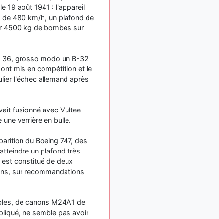
: Bonjour je
2 mois, 1 semaine
 le 19 août 1941 : l'appareil
viens d'arriver il y a
re de 480 km/h, un plafond de
quelques moi et quelques
er 4500 kg de bombes sur
avions n'ont pas les mêmes
noms qu'aujourd'hui
ouakamois
il y a 2 mois,
l 36, grosso modo un B-32
: Bonjourà toutes
2 semaines
ont mis en compétition et le
et à tous.en espérantque
ulier l'échec allemand après
ces quelques images du
Pays Basque vous auront
plu ; Agur…
vait fusionné avec Vultee
d9pouces
il y a 2 mois,
 une verrière en bulle.
: Je me rattraperai
2 semaines
à la Ferté samedi
parition du Boeing 747, des
d9pouces
atteindre un plafond très
il y a 2 mois,
:
2 semaines
s est constitué de deux
Malheureusement non
un
ains, sur recommandations
peu trop loin pour moi !
fox_50
:
il y a 2 mois, 2 semaines
Bonjour, certains parmis
tables, de canons M24A1 de
vous étaient-ils présent au
liqué, ne semble pas avoir