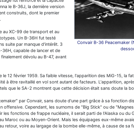
issage fut renforcé et la capacité
nna le B-36J, la dernière version
nt construits, dont le premier
.
e au XC-99 de transport et au
ototypes. Un B-36H fut testé
Convair B-36 Peacemaker (N
ns suite par manque d'intérêt. 3
desso
-36H, capable de lancer et de
e finalement dévolu au B-47, avant
 le 12 février 1959. Sa faible vitesse, l'apparition des MiG-15, la fati
é à être ravitaillé en vol sont autant de facteurs. L'apparition, aprè
 tels que le SA-2 montrent que cette décision était sans doute la b
aker" par Convair, sans doute d'une part grâce à sa fonction dissu
on offensive. Cependant, les surnoms de "Big Stick" ou de "Magnesi
lir les fonctions de frappe nucléaire, il serait parti de l'Alaska ou d
e, au Maroc ou au Moyen-Orient. Mais les équipages eux-même avaie
au retour, voire au largage de la bombe elle-même, à cause de sa fa