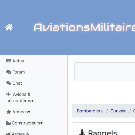
AviationsMilitair
Actus
Forum
Chat
Avions &
hélicoptères▾
Bombardiers
Convair
Armées▾
Constructeurs▾
Rappels
Armes &