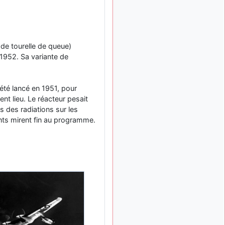
ça devrait aller un peu
mieux
d9pouces
il y a 10 mois,
: cette fois, c'est le
1 semaine
de tourelle de queue)
Brésil et Singapour qui
l 1952. Sa variante de
mettent le site par terre
jericho
:
il y a 11 mois, 2 semaines
Ah ben je peux te confirmer
 été lancé en 1951, pour
que j'étais resté dans le
nt lieu. Le réacteur pesait
filtre…
s des radiations sur les
d9pouces
il y a 11 mois,
ents mirent fin au programme.
: Désolé ! Mon
2 semaines
filtrage a été un peu trop
violent manifestement
tout voir