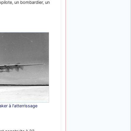
meeting de Lann Bihoué de
opilote, un bombardier, un
2026 ?
cachée dans les pins
il y a
: Coucou et
6 mois, 3 semaines
excellente année 2026 à
tous et au site!
jericho
: Bonne
il y a 7 mois
année et tous mes meilleurs
voeux à tous pour 2026 !
little boy
: je vous
il y a 7 mois
souhaite un bon réveillon
pour cette nouvelle année!
jericho
:
il y a 7 mois, 1 semaine
Merci D9pouces, à mon tour
de souhaiter un Joyeux
Noël et de bonnes fêtes de
fin d'année.
er à l'atterrissage
d9pouces
il y a 7 mois,
: Joyeux Noël à
1 semaine
tous !
d9pouces
: mais
il y a 8 mois