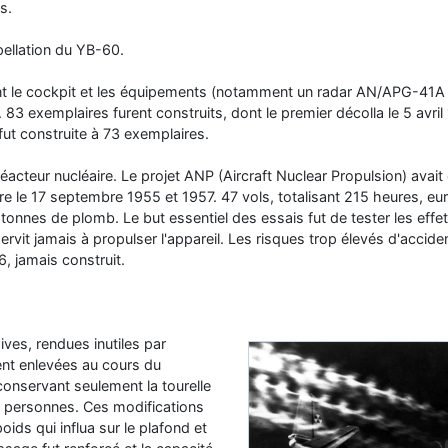
s.
pellation du YB-60.
t le cockpit et les équipements (notamment un radar AN/APG-41A 
. 83 exemplaires furent construits, dont le premier décolla le 5 avri
ut construite à 73 exemplaires.
éacteur nucléaire. Le projet ANP (Aircraft Nuclear Propulsion) avait
re le 17 septembre 1955 et 1957. 47 vols, totalisant 215 heures, eure
4 tonnes de plomb. Le but essentiel des essais fut de tester les effet
ervit jamais à propulser l'appareil. Les risques trop élevés d'accid
6, jamais construit.
ives, rendues inutiles par
rent enlevées au cours du
nservant seulement la tourelle
9 personnes. Ces modifications
ids qui influa sur le plafond et