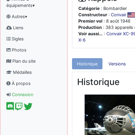
équipements▾
Catégorie
: Bombardier
Constructeur
:
Convair
Autres▾
Premier vol
: 8 août 1946
Production
: 383 appareils 
Liens
Voir aussi…
:
Convair XC-9
Sigles
X-6
Photos
Plan du site
Historique
Versions
Médailles
Historique
À propos
Connexion