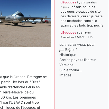
d9pouces
il y a 3 semaines,
: désolé pour les
3 jours
quelques blocages du site
ces derniers jours : je teste
des méthodes contre le
spam et les bots trop nocifs
d9pouces
il y a 1 mois,
: Merci ! Un
3 semaines
souvenir de la Ferté-Alais !
connectez-vous
pour
paxwax
:
participer !
il y a 1 mois, 3 semaines
Super, la nouvelle bannière
Historique
Ancien pays utilisateur
d9pouces
il y a 2 mois,
Versions
: je suis un
1 semaine
avion@,._,+ > lesquels ? je
Sur le forum…
ne suis pas sûr de
Images
ent que la Grande-Bretagne ne
comprendre
rticulier lors du "Blitz". Il
d9pouces
il y a 2 mois,
able d'atteindre Berlin en
: ouakamois > si tu
1 semaine
n Terre-Neuve, ce qui
parles du sujet sur l'Armée
9200 km. Les premières
de l'Air, bien sûr que oui !
41 par l'USAAC sont trop
je suis un avion@,._,+
echniques de l'époque, et
il y a