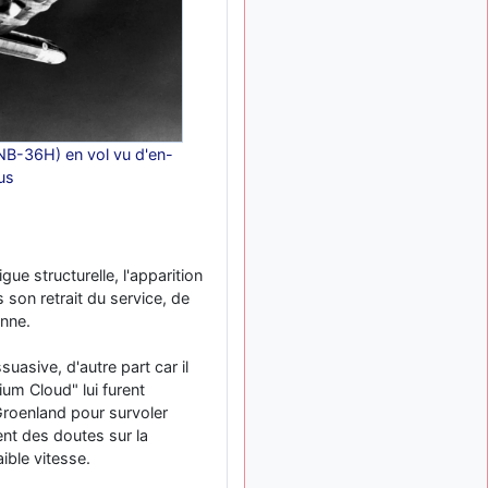
B-36H) en vol vu d'en-
us
gue structurelle, l'apparition
s son retrait du service, de
onne.
asive, d'autre part car il
um Cloud" lui furent
u Groenland pour survoler
nt des doutes sur la
ible vitesse.