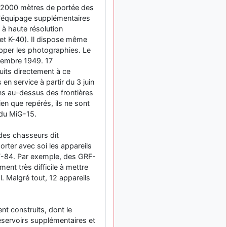
exemple ?
12000 mètres de portée des
'équipage supplémentaires
mahmoud
:
il y a 9 mois
à haute résolution
bonsoir, très instructif ce
et K-40). Il dispose même
site .mais nous aimerions
avoir les photo des anciens
pper les photographies. Le
appareils de l'armée de l'air
cembre 1949. 17
de la haute -volta
uits directement à ce
 en service à partir du 3 juin
d9pouces
: Ça
il y a 10 mois
ons au-dessus des frontières
me casse quand même bien
les pieds, j’avoue
ien que repérés, ils ne sont
 du MiG-15.
jericho
:
il y a 10 mois, 1 semaine
Pour moi tout est à nouveau
des chasseurs dit
OK dirait-on… Merci à toi.
orter avec soi les appareils
d9pouces
il y a 10 mois,
e F-84. Par exemple, des GRF-
: En espérant
1 semaine
nt très difficile à mettre
n’avoir coupé les
. Malgré tout, 12 appareils
accessoires de personne au
passage !
d9pouces
il y a 10 mois,
t construits, dont le
: j'ai trouvé un
1 semaine
éservoirs supplémentaires et
palliatif un peu violent, mais