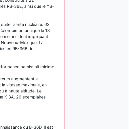
st construite à 22
tu peux tenter l'un des
lés RB-36E, ainsi que le YB-
rares lycées militaires
comme le Prytanée dans la
Sarthe, ça ne peut pas faire
uite l'alerte nucléaire. 62
de mal !
Colombie britannique le 13
d9pouces
: C'est
il y a 8 mois
remier incident impliquant
plutôt après le lycée, voire
le Nouveau-Mexique. La
après une prépa
ifiés en RB-36B de
scientifique, tu as donc
encore un peu de temps
devant toi
rformance paraissait minime.
yaellerigolow
il y a 8 mois,
: bonjour a tous je
1 semaine
cteurs augmentent la
suis un élève de première
 la vitesse maximale, en
passionnée par l'aviation
ou à haute altitude. Le
militaire , pourrais je savoir
que faire après le lycée
que K-3A. 26 exemplaires
pour s'orienter et pouvoir
devenir officier de l'armée
de l'air?
d9pouces
il y a 8 mois,
: lesquels, par
onnaissance du B-36D. Il est
4 semaines