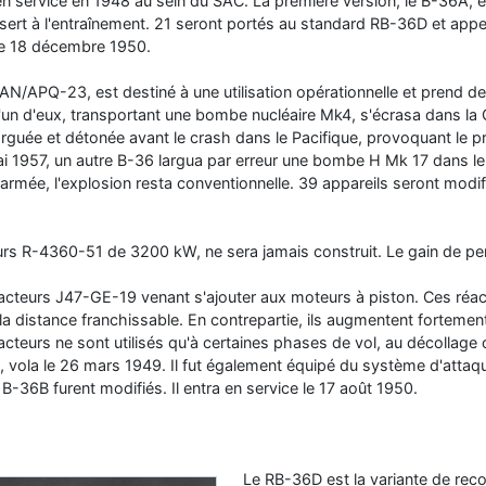
 en service en 1948 au sein du SAC. La première version, le B-36A, e
sert à l'entraînement. 21 seront portés au standard RB-36D et appe
 le 18 décembre 1950.
N/APQ-23, est destiné à une utilisation opérationnelle et prend de s
 L'un d'eux, transportant une bombe nucléaire Mk4, s'écrasa dans la 
arguée et détonée avant le crash dans le Pacifique, provoquant le p
ai 1957, un autre B-36 largua par erreur une bombe H Mk 17 dans 
 armée, l'explosion resta conventionnelle. 39 appareils seront mod
s R-4360-51 de 3200 kW, ne sera jamais construit. Le gain de pe
acteurs J47-GE-19 venant s'ajouter aux moteurs à piston. Ces réa
 distance franchissable. En contrepartie, ils augmentent fortement
réacteurs ne sont utilisés qu'à certaines phases de vol, au décollage 
, vola le 26 mars 1949. Il fut également équipé du système d'atta
 B-36B furent modifiés. Il entra en service le 17 août 1950.
Le RB-36D est la variante de rec