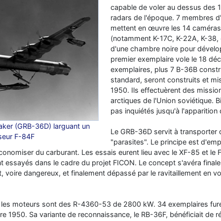
capable de voler au dessus des 
radars de l'époque. 7 membres d
mettent en œuvre les 14 caméras 
(notamment K-17C, K-22A, K-38, 
d'une chambre noire pour dévelo
premier exemplaire vole le 18 dé
exemplaires, plus 7 B-36B constr
standard, seront construits et mis
1950. Ils effectuèrent des missi
arctiques de l'Union soviétique. B
pas inquiétés jusqu'à l'apparition
ker (GRB-36D) larguant un
Le GRB-36D servit à transporter 
seur F-84F
"parasites". Le principe est d'emp
e économiser du carburant. Les essais eurent lieu avec le XF-85 et l
 essayés dans le cadre du projet FICON. Le concept s'avéra finaleme
 voire dangereux, et finalement dépassé par le ravitaillement en vol
les moteurs sont des R-4360-53 de 2800 kW. 34 exemplaires furen
e 1950. Sa variante de reconnaissance, le RB-36F, bénéficiait de r