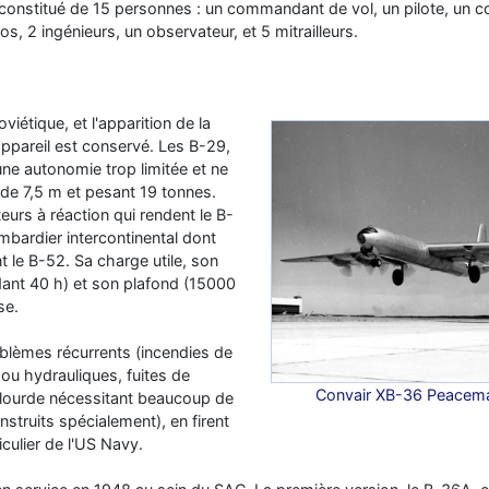
 constitué de 15 personnes : un commandant de vol, un pilote, un c
os, 2 ingénieurs, un observateur, et 5 mitrailleurs.
iétique, et l'apparition de la
ppareil est conservé. Les B-29,
ne autonomie trop limitée et ne
e 7,5 m et pesant 19 tonnes.
teurs à réaction qui rendent le B-
mbardier intercontinental dont
 le B-52. Sa charge utile, son
dant 40 h) et son plafond (15000
se.
roblèmes récurrents (incendies de
 ou hydrauliques, fuites de
Convair XB-36 Peacemak
 lourde nécessitant beaucoup de
struits spécialement), en firent
ticulier de l'US Navy.