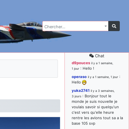
Chercher…
Chat
d9pouces
il y a 1 semaine,
: Hello !
1 jour
operaso
:
il y a 1 semaine, 1 jour
Hello
yuka2741
il y a 3 semaines,
: Bonjour tout le
3 jours
monde je suis nouvelle je
voulais savoir si quelqu'un
c'est vers qu'elle heure
rentre les avions tout sa a la
base 105 svp