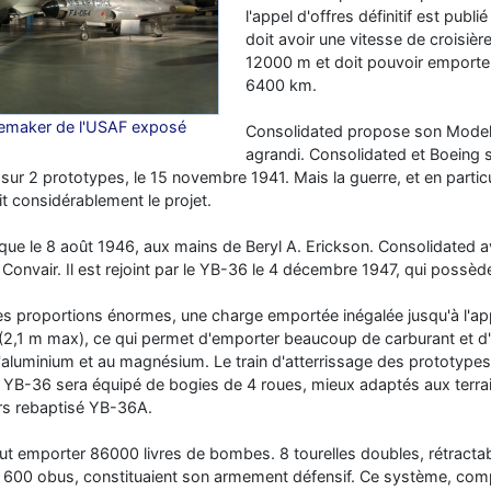
l'appel d'offres définitif est publié
doit avoir une vitesse de croisiè
12000 m et doit pouvoir emport
6400 km.
emaker de l'USAF exposé
Consolidated propose son Mode
agrandi. Consolidated et Boeing s
sur 2 prototypes, le 15 novembre 1941. Mais la guerre, et en partic
ntit considérablement le projet.
ue le 8 août 1946, aux mains de Beryl A. Erickson. Consolidated a
Convair. Il est rejoint par le YB-36 le 4 décembre 1947, qui possède
des proportions énormes, une charge emportée inégalée jusqu'à l'ap
s (2,1 m max), ce qui permet d'emporter beaucoup de carburant et d'
à l'aluminium et au magnésium. Le train d'atterrissage des prototype
 YB-36 sera équipé de bogies de 4 roues, mieux adaptés aux terr
ors rebaptisé YB-36A.
peut emporter 86000 livres de bombes. 8 tourelles doubles, rétrac
600 obus, constituaient son armement défensif. Ce système, comp