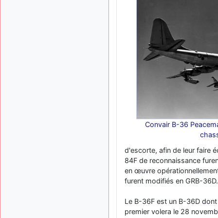
Convair B-36 Peacema
chas
d'escorte, afin de leur fair
84F de reconnaissance furent
en œuvre opérationnellement,
furent modifiés en GRB-36D.
Le B-36F est un B-36D dont 
premier volera le 28 novembr