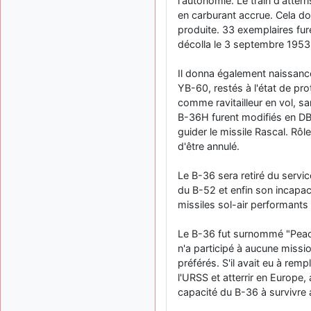
l'autonomie. Le train d'atterr
en carburant accrue. Cela do
produite. 33 exemplaires fure
décolla le 3 septembre 1953
Il donna également naissanc
YB-60, restés à l'état de pr
comme ravitailleur en vol, sa
B-36H furent modifiés en DB
guider le missile Rascal. Rôl
d'être annulé.
Le B-36 sera retiré du service
du B-52 et enfin son incapacit
missiles sol-air performants
Le B-36 fut surnommé "Peacem
n'a participé à aucune missi
préférés. S'il avait eu à remp
l'URSS et atterrir en Europ
capacité du B-36 à survivre 