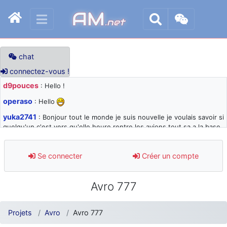
AM
.net
chat
connectez-vous !
d9pouces
: Hello !
operaso
: Hello
yuka2741
: Bonjour tout le monde je suis nouvelle je voulais savoir si
quelqu'un c'est vers qu'elle heure rentre les avions tout sa a la base
105 svp
d9pouces
: désolé pour les quelques blocages du site ces derniers
Se connecter
Créer un compte
jours : je teste des méthodes contre le spam et les bots trop nocifs
d9pouces
: Merci ! Un souvenir de la Ferté-Alais !
Avro 777
paxwax
: Super, la nouvelle bannière
d9pouces
: je suis un avion@,._,+ > lesquels ? je ne suis pas sûr de
Projets
Avro
Avro 777
comprendre