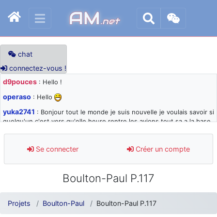
AM
.net
chat
connectez-vous !
d9pouces
: Hello !
operaso
: Hello
yuka2741
: Bonjour tout le monde je suis nouvelle je voulais savoir si
quelqu'un c'est vers qu'elle heure rentre les avions tout sa a la base
105 svp
d9pouces
: désolé pour les quelques blocages du site ces derniers
Se connecter
Créer un compte
jours : je teste des méthodes contre le spam et les bots trop nocifs
d9pouces
: Merci ! Un souvenir de la Ferté-Alais !
Boulton-Paul P.117
paxwax
: Super, la nouvelle bannière
d9pouces
: je suis un avion@,._,+ > lesquels ? je ne suis pas sûr de
Projets
Boulton-Paul
Boulton-Paul P.117
comprendre