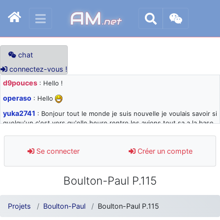
AM
.net
chat
connectez-vous !
d9pouces
: Hello !
operaso
: Hello
yuka2741
: Bonjour tout le monde je suis nouvelle je voulais savoir si
quelqu'un c'est vers qu'elle heure rentre les avions tout sa a la base
105 svp
d9pouces
: désolé pour les quelques blocages du site ces derniers
Se connecter
Créer un compte
jours : je teste des méthodes contre le spam et les bots trop nocifs
d9pouces
: Merci ! Un souvenir de la Ferté-Alais !
Boulton-Paul P.115
paxwax
: Super, la nouvelle bannière
d9pouces
: je suis un avion@,._,+ > lesquels ? je ne suis pas sûr de
Projets
Boulton-Paul
Boulton-Paul P.115
comprendre