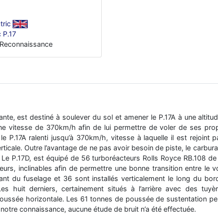
tric
c P.17
Reconnaissance
lante, est destiné à soulever du sol et amener le P.17A à une alt
une vitesse de 370km/h afin de lui permettre de voler de ses propre
e P.17A ralenti jusqu’à 370km/h, vitesse à laquelle il est rejoint p
erticale. Outre l’avantage de ne pas avoir besoin de piste, le carbura
 Le P.17D, est équipé de 56 turboréacteurs Rolls Royce RB.108 de
rs, inclinables afin de permettre une bonne transition entre le vol
avant du fuselage et 36 sont installés verticalement le long du bor
s huit derniers, certainement situés à l’arrière avec des tuyèr
ussée horizontale. Les 61 tonnes de poussée de sustentation perm
otre connaissance, aucune étude de bruit n’a été effectuée.