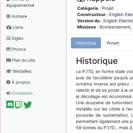
équipements▾
Catégorie
: Projet
Constructeur
:
English Elec
Autres▾
Version du
:
English Electri
Missions
: Bombardement, 
Liens
Sigles
Historique
Forum
Photos
Historique
Plan du site
Médailles
Le P.17D, en forme d’aile vo
puis de l’accélérer jusqu’à 
À propos
schéma inverse est prévu : l
ralentir et de se poser à la v
Connexion
le décollage est économisé.
Une douzaine de turboréacteu
installés sur les côtés à l’
poussée de sustentation. Le
permettent également une po
58 tonnes du P.17D… mais à n