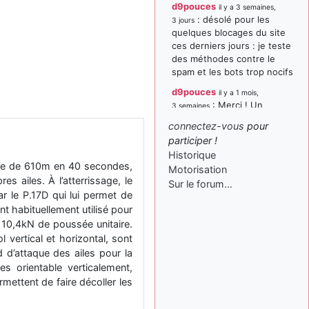
d9pouces
il y a 3 semaines,
: désolé pour les
3 jours
quelques blocages du site
ces derniers jours : je teste
des méthodes contre le
spam et les bots trop nocifs
d9pouces
il y a 1 mois,
: Merci ! Un
3 semaines
souvenir de la Ferté-Alais !
connectez-vous
pour
paxwax
:
participer !
il y a 1 mois, 3 semaines
Super, la nouvelle bannière
Historique
itude de 610m en 40 secondes,
Motorisation
d9pouces
il y a 2 mois,
s ailes. À l’atterrissage, le
Sur le forum…
: je suis un
1 semaine
ar le P.17D qui lui permet de
avion@,._,+ > lesquels ? je
nt habituellement utilisé pour
ne suis pas sûr de
 10,4kN de poussée unitaire.
comprendre
 vertical et horizontal, sont
d9pouces
il y a 2 mois,
d d’attaque des ailes pour la
: ouakamois > si tu
1 semaine
es orientable verticalement,
parles du sujet sur l'Armée
ettent de faire décoller les
de l'Air, bien sûr que oui !
je suis un avion@,._,+
il y a