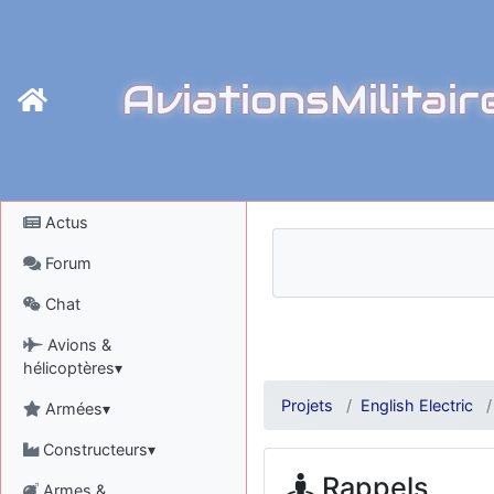
AviationsMilitair
Actus
Forum
Chat
Avions &
hélicoptères▾
Projets
English Electric
Armées▾
Constructeurs▾
Rappels
Armes &