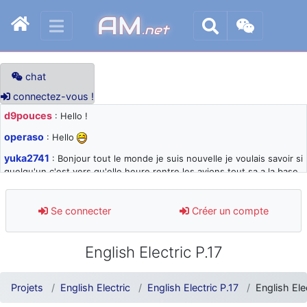
AM
.net
chat
connectez-vous !
d9pouces
: Hello !
operaso
: Hello
yuka2741
: Bonjour tout le monde je suis nouvelle je voulais savoir si
quelqu'un c'est vers qu'elle heure rentre les avions tout sa a la base
105 svp
d9pouces
: désolé pour les quelques blocages du site ces derniers
Se connecter
Créer un compte
jours : je teste des méthodes contre le spam et les bots trop nocifs
d9pouces
: Merci ! Un souvenir de la Ferté-Alais !
English Electric P.17
paxwax
: Super, la nouvelle bannière
d9pouces
: je suis un avion@,._,+ > lesquels ? je ne suis pas sûr de
Projets
English Electric
English Electric P.17
English Ele
comprendre