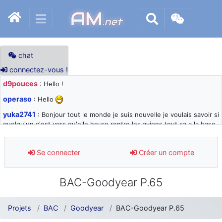
AM
.net
chat
connectez-vous !
d9pouces
: Hello !
operaso
: Hello
yuka2741
: Bonjour tout le monde je suis nouvelle je voulais savoir si
quelqu'un c'est vers qu'elle heure rentre les avions tout sa a la base
105 svp
d9pouces
: désolé pour les quelques blocages du site ces derniers
Se connecter
Créer un compte
jours : je teste des méthodes contre le spam et les bots trop nocifs
d9pouces
: Merci ! Un souvenir de la Ferté-Alais !
BAC-Goodyear P.65
paxwax
: Super, la nouvelle bannière
d9pouces
: je suis un avion@,._,+ > lesquels ? je ne suis pas sûr de
Projets
BAC
Goodyear
BAC-Goodyear P.65
comprendre