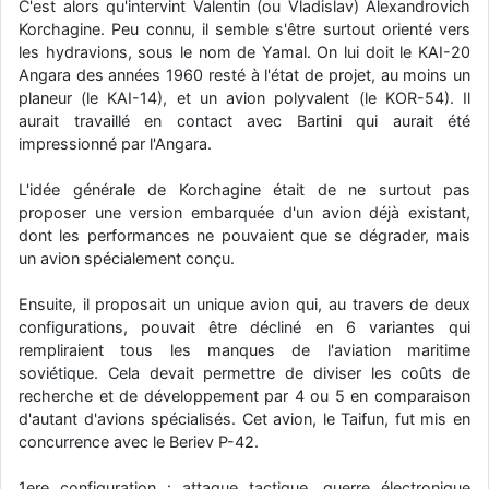
C'est alors qu'intervint Valentin (ou Vladislav) Alexandrovich
d9pouces
: cette fois, c'est le Brésil et Singapour qui mettent le site
Korchagine. Peu connu, il semble s'être surtout orienté vers
par terre
les hydravions, sous le nom de Yamal. On lui doit le KAI-20
Angara des années 1960 resté à l'état de projet, au moins un
jericho
: Ah ben je peux te confirmer que j'étais resté dans le filtre…
planeur (le KAI-14), et un avion polyvalent (le KOR-54). Il
aurait travaillé en contact avec Bartini qui aurait été
d9pouces
: Désolé ! Mon filtrage a été un peu trop violent
impressionné par l'Angara.
manifestement
L'idée générale de Korchagine était de ne surtout pas
tout voir
proposer une version embarquée d'un avion déjà existant,
dont les performances ne pouvaient que se dégrader, mais
un avion spécialement conçu.
Ensuite, il proposait un unique avion qui, au travers de deux
configurations, pouvait être décliné en 6 variantes qui
rempliraient tous les manques de l'aviation maritime
soviétique. Cela devait permettre de diviser les coûts de
recherche et de développement par 4 ou 5 en comparaison
d'autant d'avions spécialisés. Cet avion, le Taifun, fut mis en
concurrence avec le Beriev P-42.
1ere configuration : attaque tactique, guerre électronique