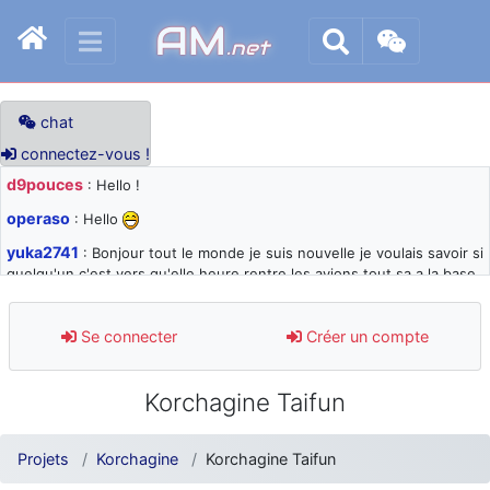
AM
.net
chat
connectez-vous !
d9pouces
: Hello !
operaso
: Hello
yuka2741
: Bonjour tout le monde je suis nouvelle je voulais savoir si
quelqu'un c'est vers qu'elle heure rentre les avions tout sa a la base
105 svp
d9pouces
: désolé pour les quelques blocages du site ces derniers
Se connecter
Créer un compte
jours : je teste des méthodes contre le spam et les bots trop nocifs
d9pouces
: Merci ! Un souvenir de la Ferté-Alais !
Korchagine Taifun
paxwax
: Super, la nouvelle bannière
d9pouces
: je suis un avion@,._,+ > lesquels ? je ne suis pas sûr de
Projets
Korchagine
Korchagine Taifun
comprendre