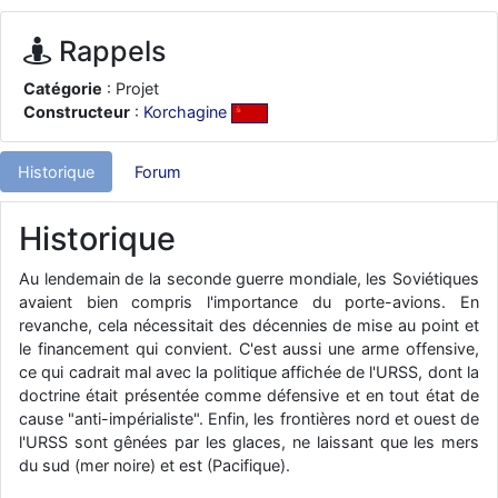
d9pouces
: ouakamois > si tu parles du sujet sur l'Armée de l'Air,
bien sûr que oui !
Rappels
je suis un avion@,._,+
: Bonjour je viens d'arriver il y a quelques
Catégorie
: Projet
moi et quelques avions n'ont pas les mêmes noms qu'aujourd'hui
Constructeur
:
Korchagine
ouakamois
: Bonjourà toutes et à tous.en espérantque ces
quelques images du Pays Basque vous auront plu ; Agur…
Historique
Forum
d9pouces
: Je me rattraperai à la Ferté samedi
d9pouces
: Malheureusement non
un peu trop loin pour moi !
Historique
fox_50
: Bonjour, certains parmis vous étaient-ils présent au
meeting de Lann Bihoué de 2026 ?
Au lendemain de la seconde guerre mondiale, les Soviétiques
avaient bien compris l'importance du porte-avions. En
cachée dans les pins
: Coucou et excellente année 2026 à tous et
revanche, cela nécessitait des décennies de mise au point et
au site!
le financement qui convient. C'est aussi une arme offensive,
jericho
: Bonne année et tous mes meilleurs voeux à tous pour
ce qui cadrait mal avec la politique affichée de l'URSS, dont la
2026 !
doctrine était présentée comme défensive et en tout état de
little boy
cause "anti-impérialiste". Enfin, les frontières nord et ouest de
: je vous souhaite un bon réveillon pour cette nouvelle
année!
l'URSS sont gênées par les glaces, ne laissant que les mers
du sud (mer noire) et est (Pacifique).
jericho
: Merci D9pouces, à mon tour de souhaiter un Joyeux Noël
et de bonnes fêtes de fin d'année.