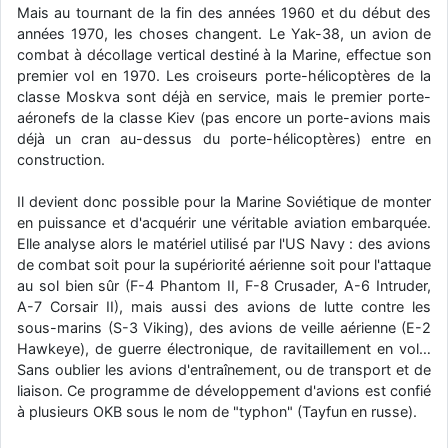
Mais au tournant de la fin des années 1960 et du début des
d9pouces
: Joyeux Noël à tous !
années 1970, les choses changent. Le Yak-38, un avion de
combat à décollage vertical destiné à la Marine, effectue son
d9pouces
: mais tu peux tenter l'un des rares lycées militaires
premier vol en 1970. Les croiseurs porte-hélicoptères de la
comme le Prytanée dans la Sarthe, ça ne peut pas faire de mal !
classe Moskva sont déjà en service, mais le premier porte-
d9pouces
: C'est plutôt après le lycée, voire après une prépa
aéronefs de la classe Kiev (pas encore un porte-avions mais
scientifique, tu as donc encore un peu de temps devant toi
déjà un cran au-dessus du porte-hélicoptères) entre en
yaellerigolow
construction.
: bonjour a tous je suis un élève de première
passionnée par l'aviation militaire , pourrais je savoir que faire après
le lycée pour s'orienter et pouvoir devenir officier de l'armée de l'air?
Il devient donc possible pour la Marine Soviétique de monter
en puissance et d'acquérir une véritable aviation embarquée.
d9pouces
: lesquels, par exemple ?
Elle analyse alors le matériel utilisé par l'US Navy : des avions
mahmoud
: bonsoir, très instructif ce site .mais nous aimerions avoir
de combat soit pour la supériorité aérienne soit pour l'attaque
les photo des anciens appareils de l'armée de l'air de la haute -volta
au sol bien sûr (F-4 Phantom II, F-8 Crusader, A-6 Intruder,
A-7 Corsair II), mais aussi des avions de lutte contre les
d9pouces
: Ça me casse quand même bien les pieds, j’avoue
sous-marins (S-3 Viking), des avions de veille aérienne (E-2
jericho
: Pour moi tout est à nouveau OK dirait-on… Merci à toi.
Hawkeye), de guerre électronique, de ravitaillement en vol…
Sans oublier les avions d'entraînement, ou de transport et de
d9pouces
: En espérant n’avoir coupé les accessoires de personne
au passage !
liaison. Ce programme de développement d'avions est confié
à plusieurs OKB sous le nom de "typhon" (Tayfun en russe).
d9pouces
: j'ai trouvé un palliatif un peu violent, mais ça devrait aller
un peu mieux