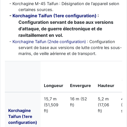
Korchagine M-45 Taifun : Désignation de l'appareil selon
certaines sources.
Korchagine Taifun (1ere configuration)
:
Configuration servant de base aux versions
d'attaque, de guerre électronique et de
ravitaillement en vol.
Korchagine Taifun (2nde configuration)
: Configuration
servant de base aux versions de lutte contre les sous-
marins, de veille aérienne et de transport.
Su
Longueur
Envergure
Hauteur
a
15,7 m
16 m (52
5,2 m
49
(51,509
ft)
(17,06
(5
Korchagine
ft)
ft)
sq.
Taifun (1ere
configuration)