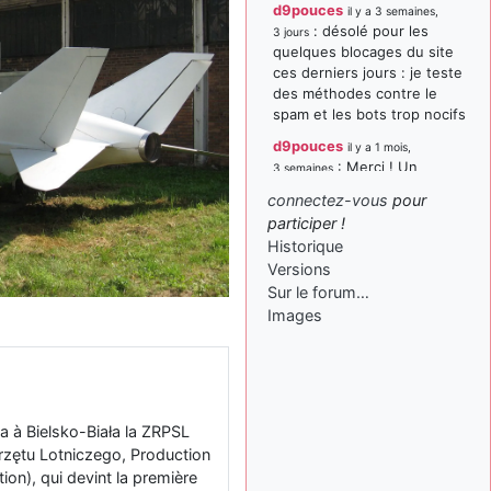
d9pouces
il y a 3 semaines,
: désolé pour les
3 jours
quelques blocages du site
ces derniers jours : je teste
des méthodes contre le
spam et les bots trop nocifs
d9pouces
il y a 1 mois,
: Merci ! Un
3 semaines
souvenir de la Ferté-Alais !
connectez-vous
pour
paxwax
:
participer !
il y a 1 mois, 3 semaines
Super, la nouvelle bannière
Historique
Versions
d9pouces
il y a 2 mois,
Sur le forum…
: je suis un
1 semaine
avion@,._,+ > lesquels ? je
Images
ne suis pas sûr de
comprendre
d9pouces
il y a 2 mois,
: ouakamois > si tu
1 semaine
parles du sujet sur l'Armée
 à Bielsko-Biała la ZRPSL
de l'Air, bien sûr que oui !
rzętu Lotniczego, Production
ion), qui devint la première
je suis un avion@,._,+
il y a