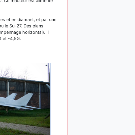
meeting de Lann Bihoué de
0. Ce réacteur est alimenté
2026 ?
cachée dans les pins
il y a
es et en diamant, et par une
: Coucou et
6 mois, 3 semaines
ou le Su-27. Des plans
excellente année 2026 à
tous et au site!
empennage horizontal). Il
G et -4,5G.
jericho
: Bonne
il y a 7 mois
année et tous mes meilleurs
voeux à tous pour 2026 !
little boy
il y a 7 mois,
: je vous souhaite
1 semaine
un bon réveillon pour cette
nouvelle année!
jericho
:
il y a 7 mois, 1 semaine
Merci D9pouces, à mon tour
de souhaiter un Joyeux
Noël et de bonnes fêtes de
fin d'année.
d9pouces
il y a 7 mois,
: Joyeux Noël à
1 semaine
tous !