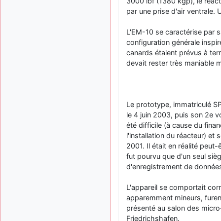
3000 lbf (1380 kgp), le réact
par une prise d'air ventrale.
L'EM-10 se caractérise par s
configuration générale inspi
canards étaient prévus à term
devait rester très maniable
Le prototype, immatriculé SP
le 4 juin 2003, puis son 2e vol
été difficile (à cause du fin
l'installation du réacteur) et
2001. Il était en réalité peut
fut pourvu que d'un seul sièg
d'enregistrement de données é
L'appareil se comportait cor
apparemment mineurs, furent 
présenté au salon des micro
Friedrichshafen.