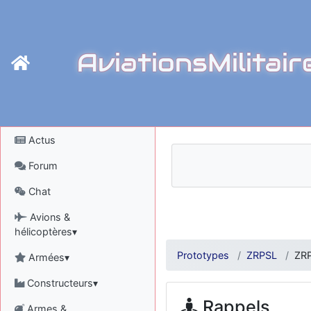
AviationsMilitair
Actus
Forum
Chat
Avions &
hélicoptères▾
Prototypes
ZRPSL
ZRP
Armées▾
Constructeurs▾
Rappels
Armes &