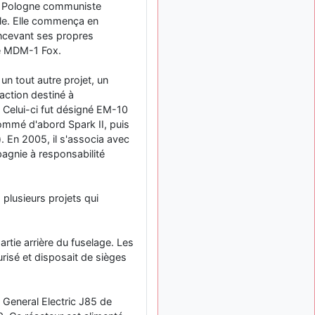
la Pologne communiste
: Bonjour je
2 mois, 1 semaine
viens d'arriver il y a
le. Elle commença en
quelques moi et quelques
ncevant ses propres
avions n'ont pas les mêmes
le MDM-1 Fox.
noms qu'aujourd'hui
n tout autre projet, un
ouakamois
il y a 2 mois,
: Bonjourà toutes
éaction destiné à
2 semaines
et à tous.en espérantque
 Celui-ci fut désigné EM-10
ces quelques images du
nommé d'abord Spark II, puis
Pays Basque vous auront
. En 2005, il s'associa avec
plu ; Agur…
gnie à responsabilité
d9pouces
il y a 2 mois,
: Je me rattraperai
2 semaines
à la Ferté samedi
 plusieurs projets qui
d9pouces
il y a 2 mois,
:
2 semaines
Malheureusement non
un
rtie arrière du fuselage. Les
peu trop loin pour moi !
risé et disposait de sièges
fox_50
:
il y a 2 mois, 3 semaines
Bonjour, certains parmis
n General Electric J85 de
vous étaient-ils présent au