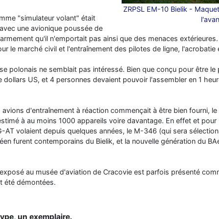
ZRPSL EM-10 Bielik - Maquett
mme "simulateur volant" était
l'avan
e avec une avionique poussée de
'armement qu'il n'emportait pas ainsi que des menaces extérieures. 
r le marché civil et l'entraînement des pilotes de ligne, l'acrobatie et
nse polonais ne semblait pas intéressé. Bien que conçu pour être l
de dollars US, et 4 personnes devaient pouvoir l'assembler en 1 heure
es avions d'entraînement à réaction commençait à être bien fourni, l
estimé à au moins 1000 appareils voire davantage. En effet et pour 
iG-AT volaient depuis quelques années, le M-346 (qui sera sélection
éen furent contemporains du Bielik, et la nouvelle génération du BA
s exposé au musée d'aviation de Cracovie est parfois présenté c
nt été démontées.
type, un exemplaire.