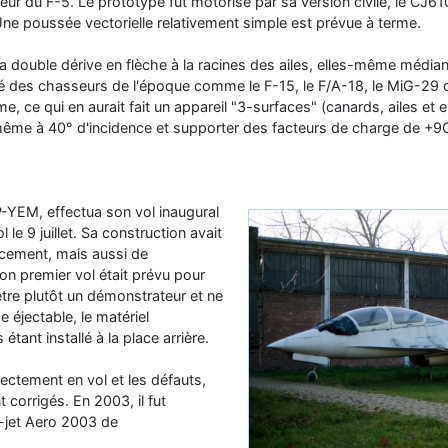
eur du F-5. Le prototype fut motorisé par sa version civile, le CJ61
 Une poussée vectorielle relativement simple est prévue à terme.
a double dérive en flèche à la racines des ailes, elles-même médian
ré des chasseurs de l'époque comme le F-15, le F/A-18, le MiG-29 
e, ce qui en aurait fait un appareil "3-surfaces" (canards, ailes et 
 même à 40° d'incidence et supporter des facteurs de charge de +9
-YEM, effectua son vol inaugural
 le 9 juillet. Sa construction avait
ancement, mais aussi de
 son premier vol était prévu pour
-être plutôt un démonstrateur et ne
e éjectable, le matériel
tant installé à la place arrière.
rectement en vol et les défauts,
corrigés. En 2003, il fut
-jet Aero 2003 de