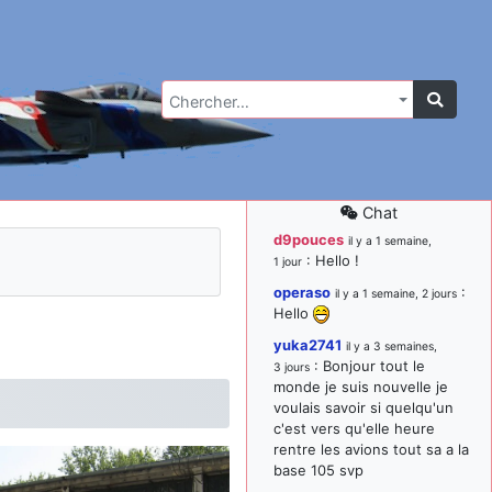
Chercher…
Chat
d9pouces
il y a 1 semaine,
: Hello !
1 jour
operaso
:
il y a 1 semaine, 2 jours
Hello
yuka2741
il y a 3 semaines,
: Bonjour tout le
3 jours
monde je suis nouvelle je
voulais savoir si quelqu'un
c'est vers qu'elle heure
rentre les avions tout sa a la
base 105 svp