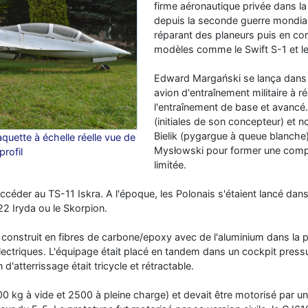
firme aéronautique privée dans 
depuis la seconde guerre mondia
réparant des planeurs puis en co
modèles comme le Swift S-1 et 
Edward Margański se lança dans u
avion d'entraînement militaire à r
l'entraînement de base et avancé.
(initiales de son concepteur) et 
Bielik (pygargue à queue blanche)
uette à échelle réelle vue de
Mysłowski pour former une compa
profil
limitée.
ccéder au TS-11 Iskra. A l'époque, les Polonais s'étaient lancé dans
22 Iryda ou le Skorpion.
 construit en fibres de carbone/epoxy avec de l'aluminium dans la pa
ctriques. L'équipage était placé en tandem dans un cockpit pressu
 d'atterrissage était tricycle et rétractable.
1700 kg à vide et 2500 à pleine charge) et devait être motorisé par u