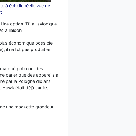
d9pouces
: mais
il y a 8 mois
e à échelle réelle vue de
tu peux tenter l'un des
t
rares lycées militaires
comme le Prytanée dans la
Une option "B" à l'avionique
Sarthe, ça ne peut pas faire
 la liaison.
de mal !
d9pouces
: C'est
il y a 8 mois
e plus économique possible
plutôt après le lycée, voire
), il ne fut pas produit en
après une prépa
scientifique, tu as donc
encore un peu de temps
e marché potentiel des
devant toi
ne parler que des appareils à
yaellerigolow
il y a 8 mois,
né par la Pologne dix ans
: bonjour a tous je
1 semaine
e Hawk était déjà sur les
suis un élève de première
passionnée par l'aviation
militaire , pourrais je savoir
omme une maquette grandeur
que faire après le lycée
pour s'orienter et pouvoir
devenir officier de l'armée
de l'air?
d9pouces
:
il y a 9 mois