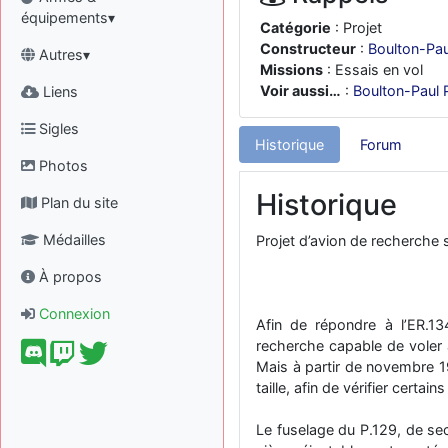
équipements▾
Catégorie
: Projet
Constructeur
:
Boulton-Pau
Autres▾
Missions
: Essais en vol
Voir aussi…
:
Boulton-Paul 
Liens
Sigles
Historique
Forum
Photos
Historique
Plan du site
Médailles
Projet d’avion de recherche
À propos
Connexion
Afin de répondre à l’ER.1
recherche capable de voler à
Mais à partir de novembre 195
taille, afin de vérifier certa
Le fuselage du P.129, de sect