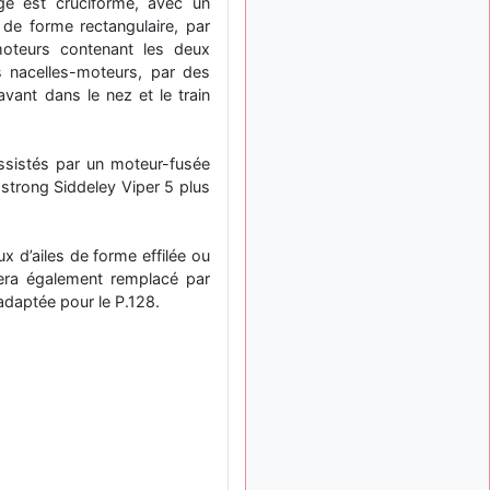
ge est cruciforme, avec un
: Bonjour je
2 mois, 1 semaine
t de forme rectangulaire, par
viens d'arriver il y a
moteurs contenant les deux
quelques moi et quelques
es nacelles-moteurs, par des
avions n'ont pas les mêmes
 avant dans le nez et le train
noms qu'aujourd'hui
ouakamois
il y a 2 mois,
: Bonjourà toutes
2 semaines
ssistés par un moteur-fusée
et à tous.en espérantque
mstrong Siddeley Viper 5 plus
ces quelques images du
Pays Basque vous auront
plu ; Agur…
x d’ailes de forme effilée ou
d9pouces
il y a 2 mois,
sera également remplacé par
: Je me rattraperai
2 semaines
 adaptée pour le P.128.
à la Ferté samedi
d9pouces
il y a 2 mois,
:
2 semaines
Malheureusement non
un
peu trop loin pour moi !
fox_50
:
il y a 2 mois, 3 semaines
Bonjour, certains parmis
vous étaient-ils présent au