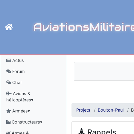
AviationsMilitair
Actus
Forum
Chat
Avions &
hélicoptères▾
Projets
Boulton-Paul
B
Armées▾
Constructeurs▾
Rappels
Armes &