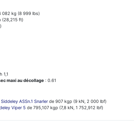
4 082 kg (8 999 lbs)
 (28,215 ft)
)
 1,1
ec maxi au décollage
: 0.61
Siddeley ASSn.1 Snarler
de 907 kgp (9 kN, 2 000 lbf)
deley Viper 5
de 795,107 kgp (7,8 kN, 1 752,912 lbf)