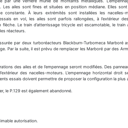
égé par une verrière munie de montants métalliques. L’empenna
it. Les ailes sont fines et situées en position médiane. Elles son
 constante. À leurs extrémités sont installées les nacelles-
essais en vol, les ailes sont parfois rallongées, à l’extérieur d
 flèche. Le train d’atterrissage tricycle est escamotable, le train
 des réacteurs.
assurée par deux turboréacteurs Blackburn-Turbomeca Marboré a
lage. Par la suite, il est prévu de remplacer les Marboré par des Ar
urations des ailes et de l’empennage seront modifiées. Des panneau
l’extérieur des nacelles-moteurs. L’empennage horizontal droit 
érents essais doivent permettre de proposer la configuration la plus
ier, le P.129 est également abandonné.
imable autorisation.