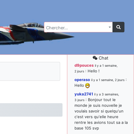
Chercher…
Chat
d9pouces
il y a 1 semaine,
: Hello !
2 jours
operaso
:
il y a 1 semaine, 2 jours
Hello
yuka2741
il y a 3 semaines,
: Bonjour tout le
3 jours
monde je suis nouvelle je
voulais savoir si quelqu'un
c'est vers qu'elle heure
rentre les avions tout sa a la
base 105 svp