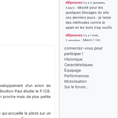
d9pouces
il y a 3 semaines,
: désolé pour les
4 jours
quelques blocages du site
ces derniers jours : je teste
des méthodes contre le
spam et les bots trop nocifs
d9pouces
il y a 1 mois,
: Merci ! Un
3 semaines
souvenir de la Ferté-Alais !
connectez-vous
pour
paxwax
:
participer !
il y a 1 mois, 3 semaines
Super, la nouvelle bannière
Historique
Caractéristiques
d9pouces
il y a 2 mois,
Équipage
: je suis un
1 semaine
avion@,._,+ > lesquels ? je
Performances
ne suis pas sûr de
Motorisation
éveloppement d’un avion de
comprendre
Sur le forum…
Boulton-Paul étudie le P.128.
d9pouces
il y a 2 mois,
ion proche mais de plus petite
: ouakamois > si tu
1 semaine
parles du sujet sur l'Armée
de l'Air, bien sûr que oui !
qui accueille le pilote sur un
je suis un avion@,._,+
il y a