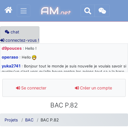
AM
.net
chat
connectez-vous !
d9pouces
: Hello !
operaso
: Hello
yuka2741
: Bonjour tout le monde je suis nouvelle je voulais savoir si
quelqu'un c'est vers qu'elle heure rentre les avions tout sa a la base
105 svp
d9pouces
: désolé pour les quelques blocages du site ces derniers
Se connecter
Créer un compte
jours : je teste des méthodes contre le spam et les bots trop nocifs
d9pouces
: Merci ! Un souvenir de la Ferté-Alais !
BAC P.82
paxwax
: Super, la nouvelle bannière
d9pouces
: je suis un avion@,._,+ > lesquels ? je ne suis pas sûr de
Projets
BAC
BAC P.82
comprendre