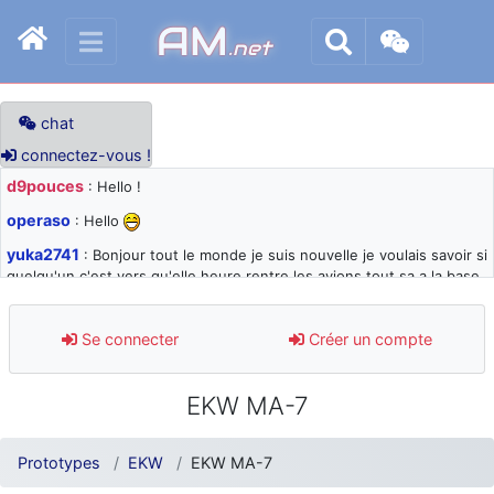
AM
.net
chat
connectez-vous !
d9pouces
: Hello !
operaso
: Hello
yuka2741
: Bonjour tout le monde je suis nouvelle je voulais savoir si
quelqu'un c'est vers qu'elle heure rentre les avions tout sa a la base
105 svp
d9pouces
: désolé pour les quelques blocages du site ces derniers
Se connecter
Créer un compte
jours : je teste des méthodes contre le spam et les bots trop nocifs
d9pouces
: Merci ! Un souvenir de la Ferté-Alais !
EKW MA-7
paxwax
: Super, la nouvelle bannière
d9pouces
: je suis un avion@,._,+ > lesquels ? je ne suis pas sûr de
Prototypes
EKW
EKW MA-7
comprendre