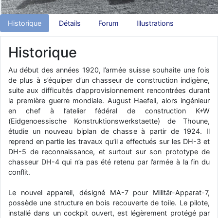
d9pouces
: Joyeux Noël à tous !
Historique
Détails
Forum
Illustrations
d9pouces
: mais tu peux tenter l'un des rares lycées militaires
comme le Prytanée dans la Sarthe, ça ne peut pas faire de mal !
Historique
d9pouces
: C'est plutôt après le lycée, voire après une prépa
scientifique, tu as donc encore un peu de temps devant toi
Au début des années 1920, l’armée suisse souhaite une fois
yaellerigolow
: bonjour a tous je suis un élève de première
de plus à s’équiper d’un chasseur de construction indigène,
passionnée par l'aviation militaire , pourrais je savoir que faire après
suite aux difficultés d’approvisionnement rencontrées durant
le lycée pour s'orienter et pouvoir devenir officier de l'armée de l'air?
la première guerre mondiale. August Haefeli, alors ingénieur
en chef à l’atelier fédéral de construction K+W
d9pouces
: lesquels, par exemple ?
(Eidgenoessische Konstruktionswerkstaette) de Thoune,
mahmoud
: bonsoir, très instructif ce site .mais nous aimerions avoir
étudie un nouveau biplan de chasse à partir de 1924. Il
les photo des anciens appareils de l'armée de l'air de la haute -volta
reprend en partie les travaux qu’il a effectués sur les DH-3 et
d9pouces
: Ça me casse quand même bien les pieds, j’avoue
DH-5 de reconnaissance, et surtout sur son prototype de
chasseur DH-4 qui n’a pas été retenu par l’armée à la fin du
jericho
: Pour moi tout est à nouveau OK dirait-on… Merci à toi.
conflit.
d9pouces
: En espérant n’avoir coupé les accessoires de personne
au passage !
Le nouvel appareil, désigné MA-7 pour Militär-Apparat-7,
possède une structure en bois recouverte de toile. Le pilote,
d9pouces
: j'ai trouvé un palliatif un peu violent, mais ça devrait aller
installé dans un cockpit ouvert, est légèrement protégé par
un peu mieux