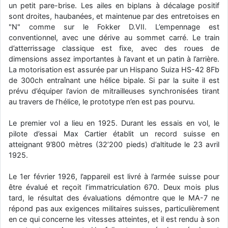
un petit pare-brise. Les ailes en biplans à décalage positif
d9pouces
: cette fois, c'est le Brésil et Singapour qui mettent le site
sont droites, haubanées, et maintenue par des entretoises en
par terre
"N" comme sur le Fokker D.VII. L’empennage est
jericho
conventionnel, avec une dérive au sommet carré. Le train
: Ah ben je peux te confirmer que j'étais resté dans le filtre…
d’atterrissage classique est fixe, avec des roues de
dimensions assez importantes à l’avant et un patin à l’arrière.
d9pouces
: Désolé ! Mon filtrage a été un peu trop violent
La motorisation est assurée par un Hispano Suiza HS-42 8Fb
manifestement
de 300ch entraînant une hélice bipale. Si par la suite il est
tout voir
prévu d’équiper l’avion de mitrailleuses synchronisées tirant
au travers de l’hélice, le prototype n’en est pas pourvu.
Le premier vol a lieu en 1925. Durant les essais en vol, le
pilote d’essai Max Cartier établit un record suisse en
atteignant 9’800 mètres (32’200 pieds) d’altitude le 23 avril
1925.
Le 1er février 1926, l’appareil est livré à l’armée suisse pour
être évalué et reçoit l’immatriculation 670. Deux mois plus
tard, le résultat des évaluations démontre que le MA-7 ne
répond pas aux exigences militaires suisses, particulièrement
en ce qui concerne les vitesses atteintes, et il est rendu à son