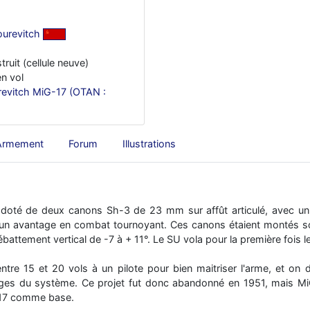
urevitch
truit (cellule neuve)
n vol
evitch MiG-17 (OTAN :
Armement
Forum
Illustrations
doté de deux canons Sh-3 de 23 mm sur affût articulé, avec un d
r un avantage en combat tournoyant. Ces canons étaient montés so
battement vertical de -7 à + 11°. Le SU vola pour la première fois le
 entre 15 et 20 vols à un pilote pour bien maitriser l'arme, et on
ages du système. Ce projet fut donc abandonné en 1951, mais MiG
G-17 comme base.