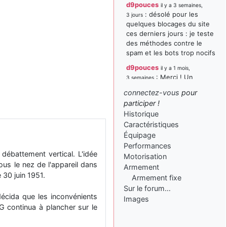
d9pouces
il y a 3 semaines,
: désolé pour les
3 jours
quelques blocages du site
ces derniers jours : je teste
des méthodes contre le
spam et les bots trop nocifs
d9pouces
il y a 1 mois,
: Merci ! Un
3 semaines
souvenir de la Ferté-Alais !
connectez-vous
pour
paxwax
:
participer !
il y a 1 mois, 3 semaines
Super, la nouvelle bannière
Historique
Caractéristiques
d9pouces
il y a 2 mois,
Équipage
: je suis un
1 semaine
avion@,._,+ > lesquels ? je
Performances
ébattement vertical. L'idée
ne suis pas sûr de
Motorisation
us le nez de l'appareil dans
comprendre
Armement
 30 juin 1951.
Armement fixe
d9pouces
il y a 2 mois,
Sur le forum…
: ouakamois > si tu
1 semaine
 décida que les inconvénients
parles du sujet sur l'Armée
Images
 continua à plancher sur le
de l'Air, bien sûr que oui !
je suis un avion@,._,+
il y a