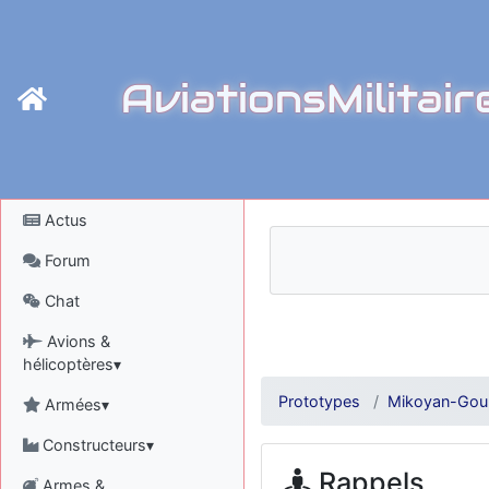
AviationsMilitair
Actus
Forum
Chat
Avions &
hélicoptères▾
Prototypes
Mikoyan-Gour
Armées▾
Constructeurs▾
Rappels
Armes &