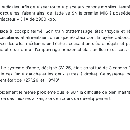
 radicales. Afin de laisser toute la place aux canons mobiles, l'entré
 circulaires, faisant ainsi de l'Izdeliye SN le premier MiG à posséde
n réacteur VK-1A de 2900 kgp.
e à cockpit fermé. Son train d'atterrissage était tricycle et rét
circulaires et alimentaient un unique réacteur dont la tuyère débouch
avec des ailes médianes en flèche accusant un dièdre négatif et po
che et cruciforme : l'empennage horizontal était en flèche et sans d
3. Le système d'arme, désigné SV-25, était constitué de 3 cano
e nez (un à gauche et les deux autres à droite). Ce système, pe
nt était de +27°,26' et - 9°48'.
pidement le même problème que le SU : la difficulté de bien maîtri
nce des missiles air-air, alors en cours de développement.