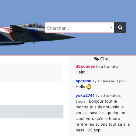
Chercher…
Chat
d9pouces
:
il y a 1 semaine
Hello !
operaso
:
il y a 1 semaine, 1 jour
Hello
yuka2741
il y a 3 semaines,
: Bonjour tout le
2 jours
monde je suis nouvelle je
voulais savoir si quelqu'un
c'est vers qu'elle heure
rentre les avions tout sa a la
base 105 svp