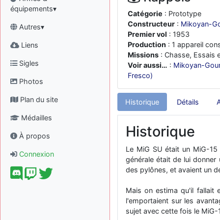
équipements▾
Catégorie
: Prototype
Constructeur
:
Mikoyan-Go
Autres▾
Premier vol
: 1953
Production
: 1 appareil cons
Liens
Missions
: Chasse, Essais e
Sigles
Voir aussi…
:
Mikoyan-Gour
Fresco)
Photos
Plan du site
Historique
Détails
Médailles
Historique
À propos
Le MiG SU était un MiG-15 
Connexion
générale était de lui donne
des pylônes, et avaient un dé
Mais on estima qu'il fallait
l'emportaient sur les avant
sujet avec cette fois le Mi