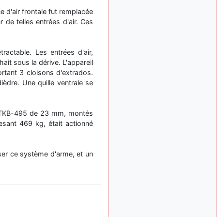
: Bonjour je
2 mois, 1 semaine
e d'air frontale fut remplacée
viens d'arriver il y a
r de telles entrées d'air. Ces
quelques moi et quelques
avions n'ont pas les mêmes
noms qu'aujourd'hui
ractable. Les entrées d'air,
ouakamois
il y a 2 mois,
ait sous la dérive. L'appareil
: Bonjourà toutes
2 semaines
rtant 3 cloisons d'extrados.
et à tous.en espérantque
ièdre. Une quille ventrale se
ces quelques images du
Pays Basque vous auront
plu ; Agur…
ns TKB-495 de 23 mm, montés
d9pouces
il y a 2 mois,
sant 469 kg, était actionné
: Je me rattraperai
2 semaines
à la Ferté samedi
d9pouces
il y a 2 mois,
ser ce système d'arme, et un
:
2 semaines
Malheureusement non
un
peu trop loin pour moi !
fox_50
:
il y a 2 mois, 2 semaines
Bonjour, certains parmis
vous étaient-ils présent au