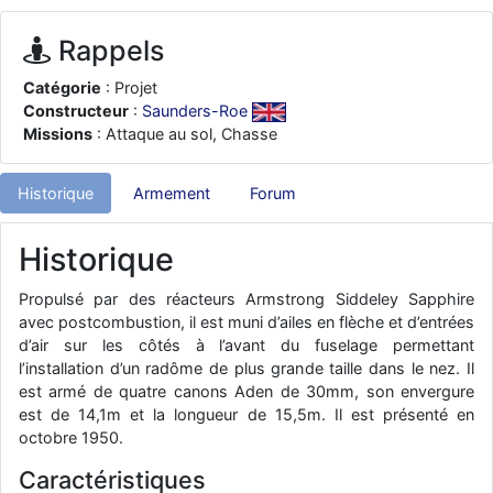
d9pouces
: ouakamois > si tu parles du sujet sur l'Armée de l'Air,
bien sûr que oui !
Rappels
je suis un avion@,._,+
: Bonjour je viens d'arriver il y a quelques
Catégorie
: Projet
moi et quelques avions n'ont pas les mêmes noms qu'aujourd'hui
Constructeur
:
Saunders-Roe
ouakamois
: Bonjourà toutes et à tous.en espérantque ces
Missions
: Attaque au sol, Chasse
quelques images du Pays Basque vous auront plu ; Agur…
d9pouces
: Je me rattraperai à la Ferté samedi
Historique
Armement
Forum
d9pouces
: Malheureusement non
un peu trop loin pour moi !
fox_50
Historique
: Bonjour, certains parmis vous étaient-ils présent au
meeting de Lann Bihoué de 2026 ?
Propulsé par des réacteurs Armstrong Siddeley Sapphire
cachée dans les pins
: Coucou et excellente année 2026 à tous et
avec postcombustion, il est muni d’ailes en flèche et d’entrées
au site!
d’air sur les côtés à l’avant du fuselage permettant
jericho
: Bonne année et tous mes meilleurs voeux à tous pour
l’installation d’un radôme de plus grande taille dans le nez. Il
2026 !
est armé de quatre canons Aden de 30mm, son envergure
little boy
est de 14,1m et la longueur de 15,5m. Il est présenté en
: je vous souhaite un bon réveillon pour cette nouvelle
année!
octobre 1950.
jericho
: Merci D9pouces, à mon tour de souhaiter un Joyeux Noël
Caractéristiques
et de bonnes fêtes de fin d'année.