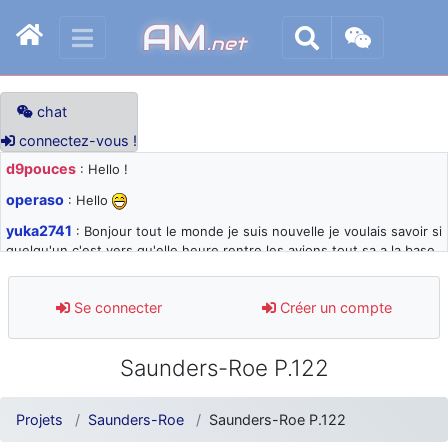
AM
.net
chat
connectez-vous !
d9pouces
: Hello !
operaso
: Hello
yuka2741
: Bonjour tout le monde je suis nouvelle je voulais savoir si
quelqu'un c'est vers qu'elle heure rentre les avions tout sa a la base
105 svp
d9pouces
: désolé pour les quelques blocages du site ces derniers
Se connecter
Créer un compte
jours : je teste des méthodes contre le spam et les bots trop nocifs
d9pouces
: Merci ! Un souvenir de la Ferté-Alais !
Saunders-Roe P.122
paxwax
: Super, la nouvelle bannière
d9pouces
: je suis un avion@,._,+ > lesquels ? je ne suis pas sûr de
Projets
Saunders-Roe
Saunders-Roe P.122
comprendre