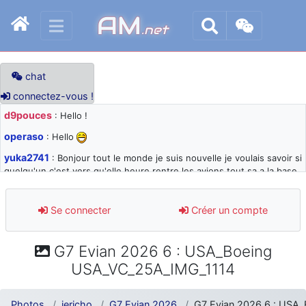
AM
.net
chat
connectez-vous !
d9pouces
: Hello !
operaso
: Hello
yuka2741
: Bonjour tout le monde je suis nouvelle je voulais savoir si
quelqu'un c'est vers qu'elle heure rentre les avions tout sa a la base
105 svp
d9pouces
: désolé pour les quelques blocages du site ces derniers
Se connecter
Créer un compte
jours : je teste des méthodes contre le spam et les bots trop nocifs
d9pouces
: Merci ! Un souvenir de la Ferté-Alais !
G7 Evian 2026 6 : USA_Boeing
paxwax
: Super, la nouvelle bannière
USA_VC_25A_IMG_1114
d9pouces
: je suis un avion@,._,+ > lesquels ? je ne suis pas sûr de
comprendre
Photos
jericho
G7 Evian 2026
G7 Evian 2026 6 : USA