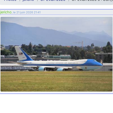
d9pouces
: ouakamois > si tu parles du sujet sur l'Armée de l'Air,
bien sûr que oui !
jericho
, le 21 juin 2026 21:41
je suis un avion@,._,+
: Bonjour je viens d'arriver il y a quelques
moi et quelques avions n'ont pas les mêmes noms qu'aujourd'hui
ouakamois
: Bonjourà toutes et à tous.en espérantque ces
quelques images du Pays Basque vous auront plu ; Agur…
d9pouces
: Je me rattraperai à la Ferté samedi
d9pouces
: Malheureusement non
un peu trop loin pour moi !
fox_50
: Bonjour, certains parmis vous étaient-ils présent au
meeting de Lann Bihoué de 2026 ?
cachée dans les pins
: Coucou et excellente année 2026 à tous et
au site!
jericho
: Bonne année et tous mes meilleurs voeux à tous pour
2026 !
little boy
: je vous souhaite un bon réveillon pour cette nouvelle
année!
jericho
: Merci D9pouces, à mon tour de souhaiter un Joyeux Noël
et de bonnes fêtes de fin d'année.