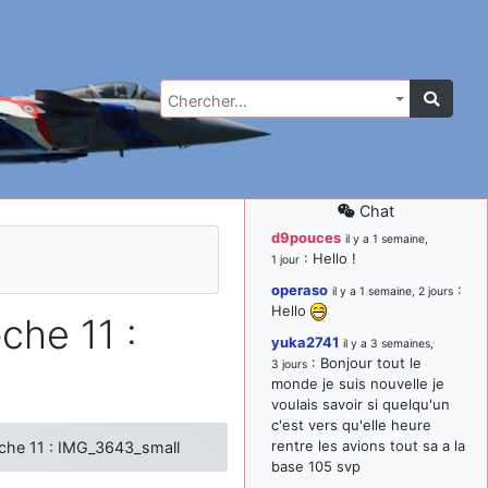
Chercher…
Chat
d9pouces
il y a 1 semaine,
: Hello !
1 jour
operaso
:
il y a 1 semaine, 2 jours
Hello
che 11 :
yuka2741
il y a 3 semaines,
: Bonjour tout le
3 jours
monde je suis nouvelle je
voulais savoir si quelqu'un
c'est vers qu'elle heure
rentre les avions tout sa a la
oche 11 : IMG_3643_small
base 105 svp