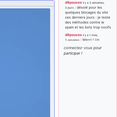
d9pouces
il y a 3 semaines,
: désolé pour les
3 jours
quelques blocages du site
ces derniers jours : je teste
des méthodes contre le
spam et les bots trop nocifs
d9pouces
il y a 1 mois,
: Merci ! Un
3 semaines
souvenir de la Ferté-Alais !
connectez-vous
pour
paxwax
:
participer !
il y a 1 mois, 3 semaines
Super, la nouvelle bannière
d9pouces
il y a 2 mois,
: je suis un
1 semaine
avion@,._,+ > lesquels ? je
ne suis pas sûr de
comprendre
d9pouces
il y a 2 mois,
: ouakamois > si tu
1 semaine
parles du sujet sur l'Armée
de l'Air, bien sûr que oui !
je suis un avion@,._,+
il y a