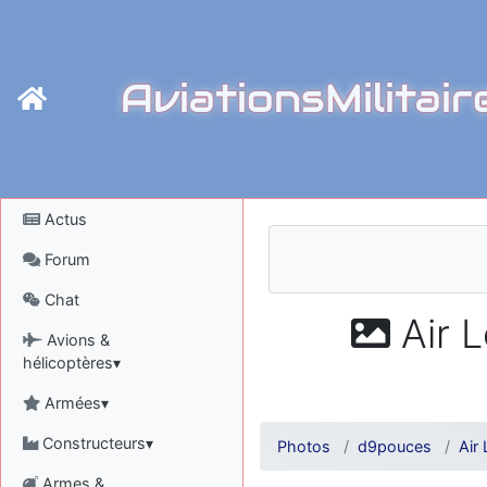
AviationsMilitair
Actus
Forum
Chat
Air L
Avions &
hélicoptères▾
Armées▾
Constructeurs▾
Photos
d9pouces
Air
Armes &