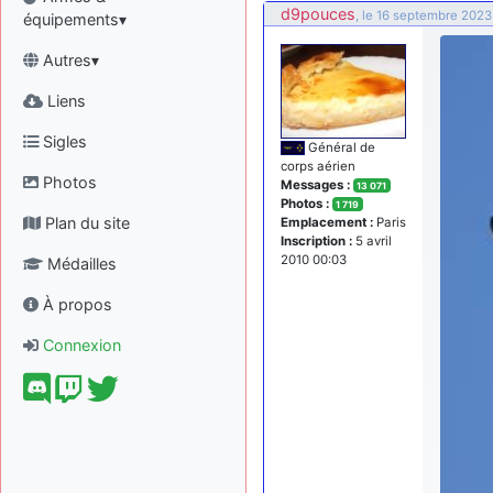
d9pouces
, le 16 septembre 2023
équipements▾
Autres▾
Liens
Sigles
Général de
corps aérien
Photos
Messages :
13 071
Photos :
1 719
Plan du site
Emplacement :
Paris
Inscription :
5 avril
2010 00:03
Médailles
À propos
Connexion