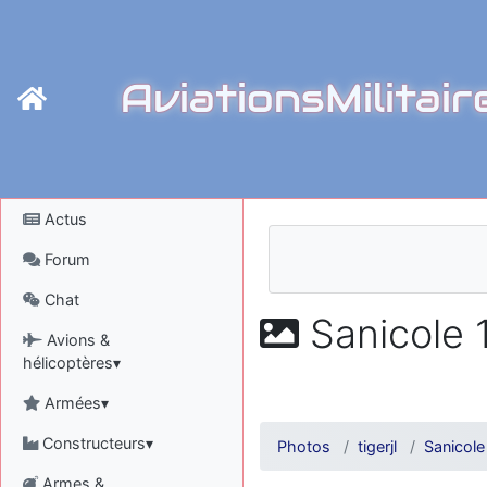
AviationsMilitair
Actus
Forum
Chat
Sanicole 1
Avions &
hélicoptères▾
Armées▾
Constructeurs▾
Photos
tigerjl
Sanicol
Armes &