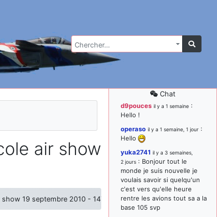
Chercher…
Chat
d9pouces
:
il y a 1 semaine
Hello !
operaso
:
il y a 1 semaine, 1 jour
Hello
cole air show
yuka2741
il y a 3 semaines,
: Bonjour tout le
2 jours
monde je suis nouvelle je
voulais savoir si quelqu'un
c'est vers qu'elle heure
rentre les avions tout sa a la
ir show 19 septembre 2010 - 147
base 105 svp