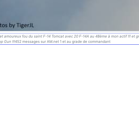
l et amoureux fou du saint F-14 Tomcat avec 20 F-14A au 48ème à mon actif !!! et 
p Gun !!!
452 messages sur AM.net 1 et au grade de commandant