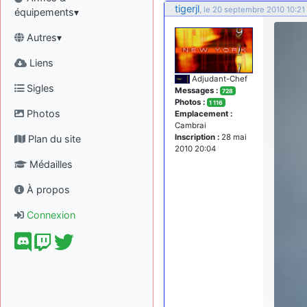
tigerjl
, le 20 septembre 2010 10:21
équipements▾
Autres▾
Liens
Adjudant-Chef
Sigles
Messages :
728
Photos :
1 116
Photos
Emplacement :
Cambrai
Inscription :
28 mai
Plan du site
2010 20:04
Médailles
À propos
Connexion