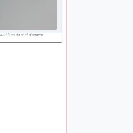
: Bonjour je
2 mois, 1 semaine
viens d'arriver il y a
quelques moi et quelques
avions n'ont pas les mêmes
noms qu'aujourd'hui
ouakamois
grand fana du chef d'oeuvre
il y a 2 mois,
: Bonjourà toutes
2 semaines
et à tous.en espérantque
ces quelques images du
Pays Basque vous auront
plu ; Agur…
d9pouces
il y a 2 mois,
: Je me rattraperai
2 semaines
à la Ferté samedi
d9pouces
il y a 2 mois,
:
2 semaines
Malheureusement non
un
peu trop loin pour moi !
fox_50
:
il y a 2 mois, 2 semaines
Bonjour, certains parmis
vous étaient-ils présent au