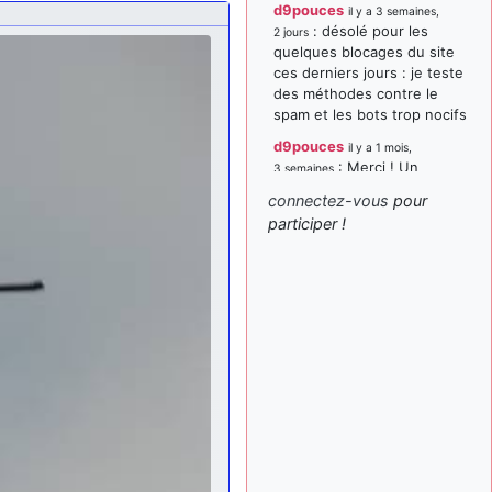
d9pouces
il y a 3 semaines,
: désolé pour les
2 jours
quelques blocages du site
ces derniers jours : je teste
des méthodes contre le
spam et les bots trop nocifs
d9pouces
il y a 1 mois,
: Merci ! Un
3 semaines
souvenir de la Ferté-Alais !
connectez-vous
pour
paxwax
:
participer !
il y a 1 mois, 3 semaines
Super, la nouvelle bannière
d9pouces
il y a 2 mois,
: je suis un
1 semaine
avion@,._,+ > lesquels ? je
ne suis pas sûr de
comprendre
d9pouces
il y a 2 mois,
: ouakamois > si tu
1 semaine
parles du sujet sur l'Armée
de l'Air, bien sûr que oui !
je suis un avion@,._,+
il y a