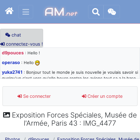
AM
.net
chat
connectez-vous !
d9pouces
: Hello !
operaso
: Hello
yuka2741
: Bonjour tout le monde je suis nouvelle je voulais savoir si
quelqu'un c'est vers qu'elle heure rentre les avions tout sa a la base
105 svp
d9pouces
: désolé pour les quelques blocages du site ces derniers
Se connecter
Créer un compte
jours : je teste des méthodes contre le spam et les bots trop nocifs
d9pouces
: Merci ! Un souvenir de la Ferté-Alais !
Exposition Forces Spéciales, Musée de
paxwax
: Super, la nouvelle bannière
l'Armée, Paris 43 : IMG_4477
d9pouces
: je suis un avion@,._,+ > lesquels ? je ne suis pas sûr de
comprendre
Photos
d9pouces
Exposition Forces Spéciales, Musée de 