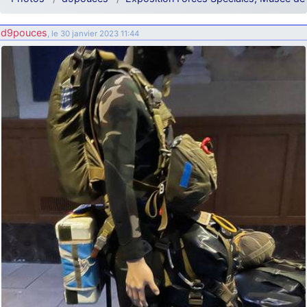
d9pouces
: ouakamois > si tu parles du sujet sur l'Armée de l'Air,
bien sûr que oui !
d9pouces
, le 30 janvier 2023 11:44
je suis un avion@,._,+
: Bonjour je viens d'arriver il y a quelques
moi et quelques avions n'ont pas les mêmes noms qu'aujourd'hui
ouakamois
: Bonjourà toutes et à tous.en espérantque ces
quelques images du Pays Basque vous auront plu ; Agur…
d9pouces
: Je me rattraperai à la Ferté samedi
d9pouces
: Malheureusement non
un peu trop loin pour moi !
fox_50
: Bonjour, certains parmis vous étaient-ils présent au
meeting de Lann Bihoué de 2026 ?
cachée dans les pins
: Coucou et excellente année 2026 à tous et
au site!
jericho
: Bonne année et tous mes meilleurs voeux à tous pour
2026 !
little boy
: je vous souhaite un bon réveillon pour cette nouvelle
année!
jericho
: Merci D9pouces, à mon tour de souhaiter un Joyeux Noël
et de bonnes fêtes de fin d'année.