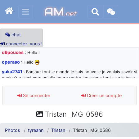
AM
.net
chat
connectez-vous !
d9pouces
: Hello !
operaso
: Hello
yuka2741
: Bonjour tout le monde je suis nouvelle je voulais savoir si
quelqu'un c'est vers qu'elle heure rentre les avions tout sa a la base
105 svp
d9pouces
: désolé pour les quelques blocages du site ces derniers
Se connecter
Créer un compte
jours : je teste des méthodes contre le spam et les bots trop nocifs
d9pouces
: Merci ! Un souvenir de la Ferté-Alais !
Tristan _MG_0586
paxwax
: Super, la nouvelle bannière
d9pouces
: je suis un avion@,._,+ > lesquels ? je ne suis pas sûr de
Photos
tyreann
Tristan
Tristan _MG_0586
comprendre