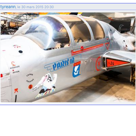
d9pouces
: ouakamois > si tu parles du sujet sur l'Armée de l'Air,
tyreann
, le 30 mars 2015 20:30
bien sûr que oui !
je suis un avion@,._,+
: Bonjour je viens d'arriver il y a quelques
moi et quelques avions n'ont pas les mêmes noms qu'aujourd'hui
ouakamois
: Bonjourà toutes et à tous.en espérantque ces
quelques images du Pays Basque vous auront plu ; Agur…
d9pouces
: Je me rattraperai à la Ferté samedi
d9pouces
: Malheureusement non
un peu trop loin pour moi !
fox_50
: Bonjour, certains parmis vous étaient-ils présent au
meeting de Lann Bihoué de 2026 ?
cachée dans les pins
: Coucou et excellente année 2026 à tous et
au site!
jericho
: Bonne année et tous mes meilleurs voeux à tous pour
2026 !
little boy
: je vous souhaite un bon réveillon pour cette nouvelle
année!
jericho
: Merci D9pouces, à mon tour de souhaiter un Joyeux Noël
et de bonnes fêtes de fin d'année.