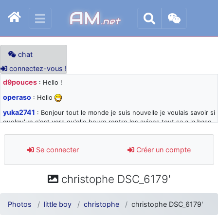
AM
.net
chat
connectez-vous !
d9pouces
: Hello !
operaso
: Hello
yuka2741
: Bonjour tout le monde je suis nouvelle je voulais savoir si
quelqu'un c'est vers qu'elle heure rentre les avions tout sa a la base
105 svp
d9pouces
: désolé pour les quelques blocages du site ces derniers
Se connecter
Créer un compte
jours : je teste des méthodes contre le spam et les bots trop nocifs
d9pouces
: Merci ! Un souvenir de la Ferté-Alais !
christophe DSC_6179'
paxwax
: Super, la nouvelle bannière
d9pouces
: je suis un avion@,._,+ > lesquels ? je ne suis pas sûr de
Photos
little boy
christophe
christophe DSC_6179'
comprendre