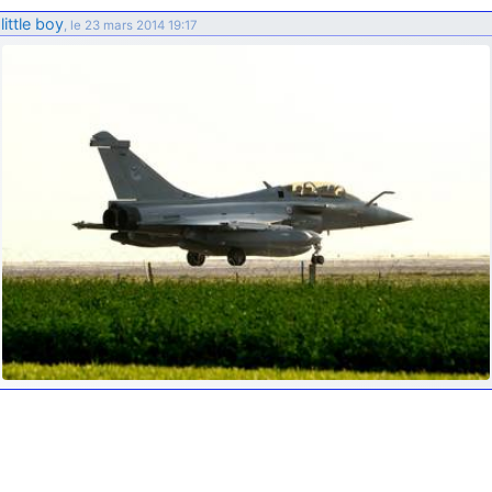
d9pouces
: ouakamois > si tu parles du sujet sur l'Armée de l'Air,
little boy
, le 23 mars 2014 19:17
bien sûr que oui !
je suis un avion@,._,+
: Bonjour je viens d'arriver il y a quelques
moi et quelques avions n'ont pas les mêmes noms qu'aujourd'hui
ouakamois
: Bonjourà toutes et à tous.en espérantque ces
quelques images du Pays Basque vous auront plu ; Agur…
d9pouces
: Je me rattraperai à la Ferté samedi
d9pouces
: Malheureusement non
un peu trop loin pour moi !
fox_50
: Bonjour, certains parmis vous étaient-ils présent au
meeting de Lann Bihoué de 2026 ?
cachée dans les pins
: Coucou et excellente année 2026 à tous et
au site!
jericho
: Bonne année et tous mes meilleurs voeux à tous pour
2026 !
little boy
: je vous souhaite un bon réveillon pour cette nouvelle
année!
jericho
: Merci D9pouces, à mon tour de souhaiter un Joyeux Noël
et de bonnes fêtes de fin d'année.