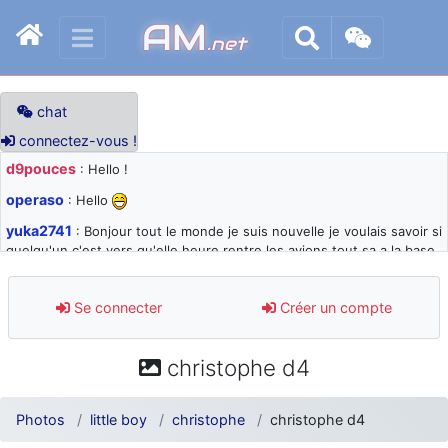
AM
.net
chat
connectez-vous !
d9pouces
: Hello !
operaso
: Hello
yuka2741
: Bonjour tout le monde je suis nouvelle je voulais savoir si
quelqu'un c'est vers qu'elle heure rentre les avions tout sa a la base
105 svp
d9pouces
: désolé pour les quelques blocages du site ces derniers
Se connecter
Créer un compte
jours : je teste des méthodes contre le spam et les bots trop nocifs
d9pouces
: Merci ! Un souvenir de la Ferté-Alais !
christophe d4
paxwax
: Super, la nouvelle bannière
d9pouces
: je suis un avion@,._,+ > lesquels ? je ne suis pas sûr de
Photos
little boy
christophe
christophe d4
comprendre