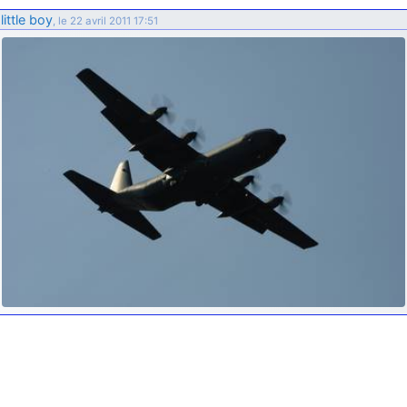
d9pouces
: ouakamois > si tu parles du sujet sur l'Armée de l'Air,
little boy
, le 22 avril 2011 17:51
bien sûr que oui !
je suis un avion@,._,+
: Bonjour je viens d'arriver il y a quelques
moi et quelques avions n'ont pas les mêmes noms qu'aujourd'hui
ouakamois
: Bonjourà toutes et à tous.en espérantque ces
quelques images du Pays Basque vous auront plu ; Agur…
d9pouces
: Je me rattraperai à la Ferté samedi
d9pouces
: Malheureusement non
un peu trop loin pour moi !
fox_50
: Bonjour, certains parmis vous étaient-ils présent au
meeting de Lann Bihoué de 2026 ?
cachée dans les pins
: Coucou et excellente année 2026 à tous et
au site!
jericho
: Bonne année et tous mes meilleurs voeux à tous pour
2026 !
little boy
: je vous souhaite un bon réveillon pour cette nouvelle
année!
jericho
: Merci D9pouces, à mon tour de souhaiter un Joyeux Noël
et de bonnes fêtes de fin d'année.