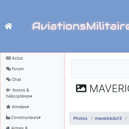
AviationsMilitair
Actus
Forum
Chat
MAVERIC
Avions &
hélicoptères▾
Armées▾
Constructeurs▾
Photos
maverickdu13
Armes &