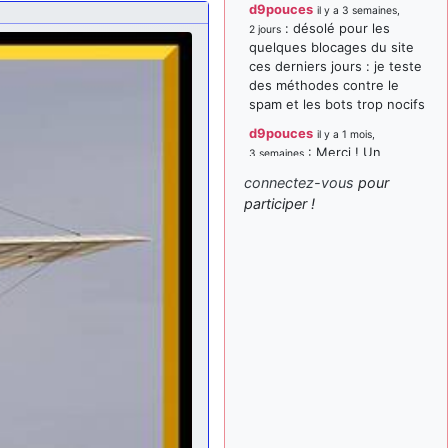
d9pouces
il y a 3 semaines,
: désolé pour les
2 jours
quelques blocages du site
ces derniers jours : je teste
des méthodes contre le
spam et les bots trop nocifs
d9pouces
il y a 1 mois,
: Merci ! Un
3 semaines
souvenir de la Ferté-Alais !
connectez-vous
pour
paxwax
:
participer !
il y a 1 mois, 3 semaines
Super, la nouvelle bannière
d9pouces
il y a 2 mois,
: je suis un
1 semaine
avion@,._,+ > lesquels ? je
ne suis pas sûr de
comprendre
d9pouces
il y a 2 mois,
: ouakamois > si tu
1 semaine
parles du sujet sur l'Armée
de l'Air, bien sûr que oui !
je suis un avion@,._,+
il y a