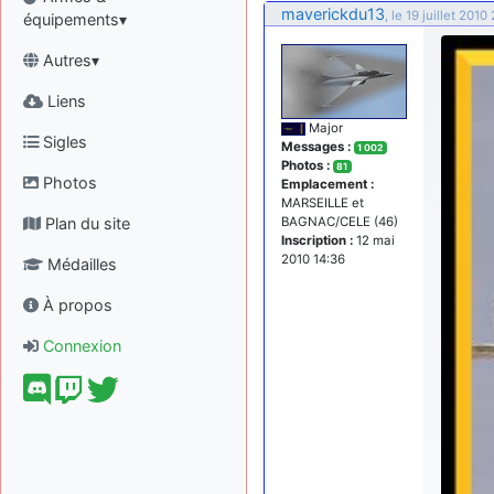
maverickdu13
, le 19 juillet 2010
équipements▾
Autres▾
Liens
Major
Sigles
Messages :
1 002
Photos :
81
Photos
Emplacement :
MARSEILLE et
Plan du site
BAGNAC/CELE (46)
Inscription :
12 mai
2010 14:36
Médailles
À propos
Connexion