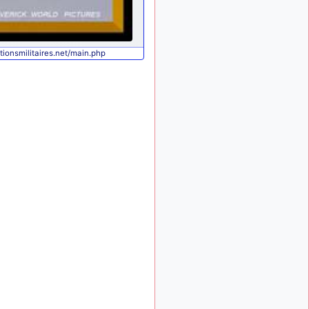
: Bonjour je
2 mois, 1 semaine
viens d'arriver il y a
quelques moi et quelques
avions n'ont pas les mêmes
ationsmilitaires.net/main.php
noms qu'aujourd'hui
ouakamois
il y a 2 mois,
: Bonjourà toutes
2 semaines
et à tous.en espérantque
ces quelques images du
Pays Basque vous auront
plu ; Agur…
d9pouces
il y a 2 mois,
: Je me rattraperai
2 semaines
à la Ferté samedi
d9pouces
il y a 2 mois,
:
2 semaines
Malheureusement non
un
peu trop loin pour moi !
fox_50
:
il y a 2 mois, 2 semaines
Bonjour, certains parmis
vous étaient-ils présent au