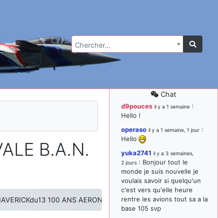
Chercher…
Chat
d9pouces
:
il y a 1 semaine
Hello !
operaso
:
il y a 1 semaine, 1 jour
Hello
LE B.A.N.
yuka2741
il y a 3 semaines,
: Bonjour tout le
2 jours
monde je suis nouvelle je
voulais savoir si quelqu'un
c'est vers qu'elle heure
rentre les avions tout sa a la
AVERICKdu13 100 ANS AERONAVALE B.A.N. HYERES 2010 LE BL
base 105 svp