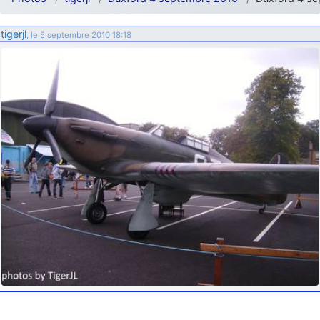
d9pouces
: ouakamois > si tu parles du sujet sur l'Armée de l'Air,
bien sûr que oui !
tigerjl
, le 5 septembre 2010 18:18
je suis un avion@,._,+
: Bonjour je viens d'arriver il y a quelques
moi et quelques avions n'ont pas les mêmes noms qu'aujourd'hui
ouakamois
: Bonjourà toutes et à tous.en espérantque ces
quelques images du Pays Basque vous auront plu ; Agur…
d9pouces
: Je me rattraperai à la Ferté samedi
d9pouces
: Malheureusement non
un peu trop loin pour moi !
fox_50
: Bonjour, certains parmis vous étaient-ils présent au
meeting de Lann Bihoué de 2026 ?
cachée dans les pins
: Coucou et excellente année 2026 à tous et
au site!
jericho
: Bonne année et tous mes meilleurs voeux à tous pour
2026 !
little boy
: je vous souhaite un bon réveillon pour cette nouvelle
année!
jericho
: Merci D9pouces, à mon tour de souhaiter un Joyeux Noël
et de bonnes fêtes de fin d'année.