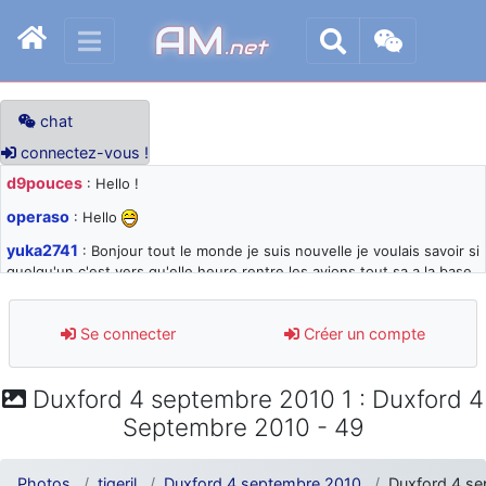
AM
.net
chat
connectez-vous !
d9pouces
: Hello !
operaso
: Hello
yuka2741
: Bonjour tout le monde je suis nouvelle je voulais savoir si
quelqu'un c'est vers qu'elle heure rentre les avions tout sa a la base
105 svp
d9pouces
: désolé pour les quelques blocages du site ces derniers
Se connecter
Créer un compte
jours : je teste des méthodes contre le spam et les bots trop nocifs
d9pouces
: Merci ! Un souvenir de la Ferté-Alais !
Duxford 4 septembre 2010 1 : Duxford 4
paxwax
: Super, la nouvelle bannière
Septembre 2010 - 49
d9pouces
: je suis un avion@,._,+ > lesquels ? je ne suis pas sûr de
comprendre
Photos
tigerjl
Duxford 4 septembre 2010
Duxford 4 se