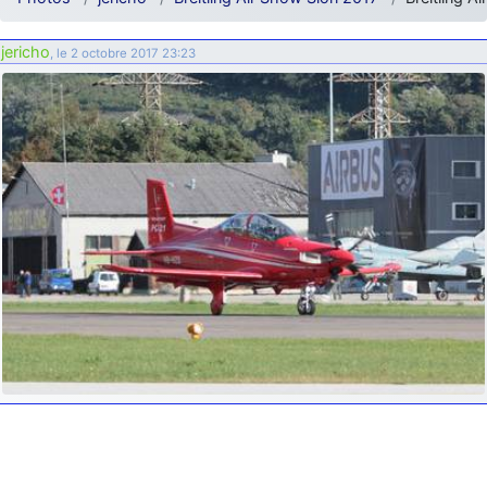
d9pouces
: ouakamois > si tu parles du sujet sur l'Armée de l'Air,
bien sûr que oui !
jericho
, le 2 octobre 2017 23:23
je suis un avion@,._,+
: Bonjour je viens d'arriver il y a quelques
moi et quelques avions n'ont pas les mêmes noms qu'aujourd'hui
ouakamois
: Bonjourà toutes et à tous.en espérantque ces
quelques images du Pays Basque vous auront plu ; Agur…
d9pouces
: Je me rattraperai à la Ferté samedi
d9pouces
: Malheureusement non
un peu trop loin pour moi !
fox_50
: Bonjour, certains parmis vous étaient-ils présent au
meeting de Lann Bihoué de 2026 ?
cachée dans les pins
: Coucou et excellente année 2026 à tous et
au site!
jericho
: Bonne année et tous mes meilleurs voeux à tous pour
2026 !
little boy
: je vous souhaite un bon réveillon pour cette nouvelle
année!
jericho
: Merci D9pouces, à mon tour de souhaiter un Joyeux Noël
et de bonnes fêtes de fin d'année.