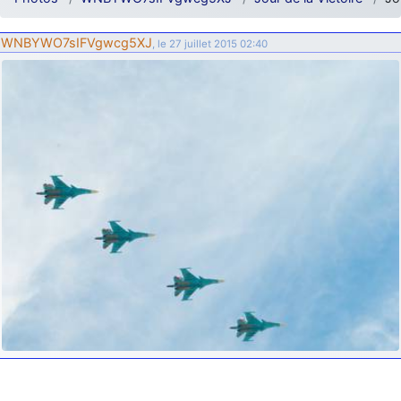
d9pouces
: ouakamois > si tu parles du sujet sur l'Armée de l'Air,
bien sûr que oui !
WNBYWO7sIFVgwcg5XJ
, le 27 juillet 2015 02:40
je suis un avion@,._,+
: Bonjour je viens d'arriver il y a quelques
moi et quelques avions n'ont pas les mêmes noms qu'aujourd'hui
ouakamois
: Bonjourà toutes et à tous.en espérantque ces
quelques images du Pays Basque vous auront plu ; Agur…
d9pouces
: Je me rattraperai à la Ferté samedi
d9pouces
: Malheureusement non
un peu trop loin pour moi !
fox_50
: Bonjour, certains parmis vous étaient-ils présent au
meeting de Lann Bihoué de 2026 ?
cachée dans les pins
: Coucou et excellente année 2026 à tous et
au site!
jericho
: Bonne année et tous mes meilleurs voeux à tous pour
2026 !
little boy
: je vous souhaite un bon réveillon pour cette nouvelle
année!
jericho
: Merci D9pouces, à mon tour de souhaiter un Joyeux Noël
et de bonnes fêtes de fin d'année.