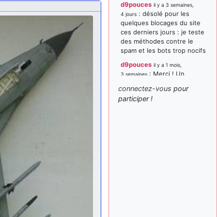
d9pouces
il y a 3 semaines,
: désolé pour les
4 jours
quelques blocages du site
ces derniers jours : je teste
des méthodes contre le
spam et les bots trop nocifs
d9pouces
il y a 1 mois,
: Merci ! Un
3 semaines
souvenir de la Ferté-Alais !
connectez-vous
pour
paxwax
:
participer !
il y a 1 mois, 3 semaines
Super, la nouvelle bannière
d9pouces
il y a 2 mois,
: je suis un
1 semaine
avion@,._,+ > lesquels ? je
ne suis pas sûr de
comprendre
d9pouces
il y a 2 mois,
: ouakamois > si tu
1 semaine
parles du sujet sur l'Armée
de l'Air, bien sûr que oui !
je suis un avion@,._,+
il y a