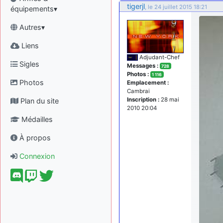
tigerjl
, le 24 juillet 2015 18:21
équipements▾
Autres▾
Liens
Adjudant-Chef
Sigles
Messages :
728
Photos :
1 116
Photos
Emplacement :
Cambrai
Inscription :
28 mai
Plan du site
2010 20:04
Médailles
À propos
Connexion