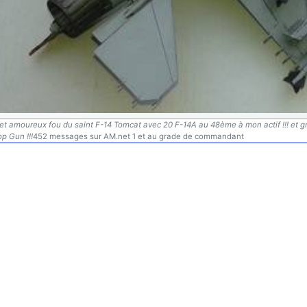
l et amoureux fou du saint F-14 Tomcat avec 20 F-14A au 48ème à mon actif !!! et 
p Gun !!!
452 messages sur AM.net 1 et au grade de commandant