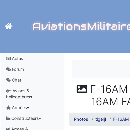
AviationsMilitair
Actus
Forum
Chat
F-16AM F
Avions &
hélicoptères▾
16AM FA
Armées▾
Constructeurs▾
Photos
tigerjl
F-16AM 
Armes &