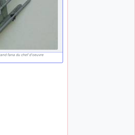
: Bonjour je
2 mois, 1 semaine
viens d'arriver il y a
quelques moi et quelques
avions n'ont pas les mêmes
noms qu'aujourd'hui
ouakamois
il y a 2 mois,
: Bonjourà toutes
2 semaines
et à tous.en espérantque
ces quelques images du
grand fana du chef d'oeuvre
Pays Basque vous auront
plu ; Agur…
d9pouces
il y a 2 mois,
: Je me rattraperai
2 semaines
à la Ferté samedi
d9pouces
il y a 2 mois,
:
2 semaines
Malheureusement non
un
peu trop loin pour moi !
fox_50
:
il y a 2 mois, 3 semaines
Bonjour, certains parmis
vous étaient-ils présent au