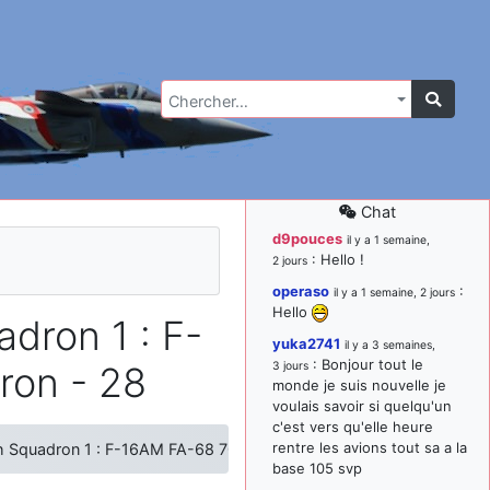
Chercher…
Chat
d9pouces
il y a 1 semaine,
: Hello !
2 jours
operaso
:
il y a 1 semaine, 2 jours
Hello
dron 1 : F-
yuka2741
il y a 3 semaines,
: Bonjour tout le
ron - 28
3 jours
monde je suis nouvelle je
voulais savoir si quelqu'un
c'est vers qu'elle heure
rentre les avions tout sa a la
 Squadron 1 : F-16AM FA-68 70 Years 350th squadron - 28
base 105 svp