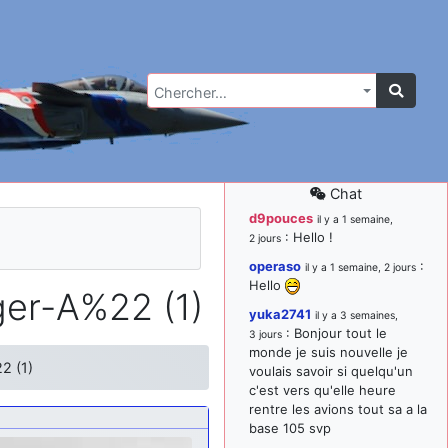
Chercher…
Chat
d9pouces
il y a 1 semaine,
: Hello !
2 jours
operaso
:
il y a 1 semaine, 2 jours
Hello
ger-A%22 (1)
yuka2741
il y a 3 semaines,
: Bonjour tout le
3 jours
monde je suis nouvelle je
2 (1)
voulais savoir si quelqu'un
c'est vers qu'elle heure
rentre les avions tout sa a la
base 105 svp