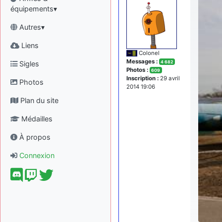
équipements▾
Autres▾
Liens
Colonel
Messages :
Sigles
4 682
Photos :
609
Inscription :
29 avril
Photos
2014 19:06
Plan du site
Médailles
À propos
Connexion