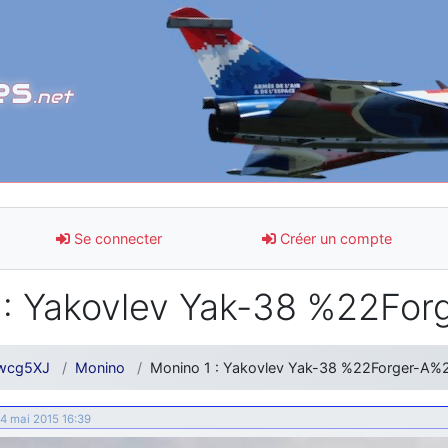
es
.net
Se connecter
Créer un compte
: Yakovlev Yak-38 %22For
wcg5XJ
Monino
Monino 1 : Yakovlev Yak-38 %22Forger-A%2
 14 mai 2015 16:39