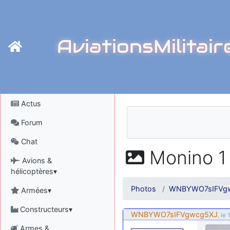
AviationsMilitair
Actus
Forum
Chat
Monino 1 
Avions &
hélicoptères▾
Photos
WNBYWO7sIFVg
Armées▾
Constructeurs▾
WNBYWO7sIFVgwcg5XJ
, le
Armes &