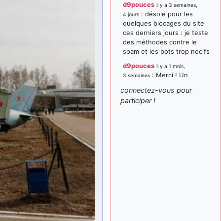
d9pouces
il y a 3 semaines,
: désolé pour les
4 jours
quelques blocages du site
ces derniers jours : je teste
des méthodes contre le
spam et les bots trop nocifs
d9pouces
il y a 1 mois,
: Merci ! Un
3 semaines
souvenir de la Ferté-Alais !
connectez-vous
pour
paxwax
:
participer !
il y a 1 mois, 3 semaines
Super, la nouvelle bannière
d9pouces
il y a 2 mois,
: je suis un
1 semaine
avion@,._,+ > lesquels ? je
ne suis pas sûr de
comprendre
d9pouces
il y a 2 mois,
: ouakamois > si tu
1 semaine
parles du sujet sur l'Armée
de l'Air, bien sûr que oui !
je suis un avion@,._,+
il y a