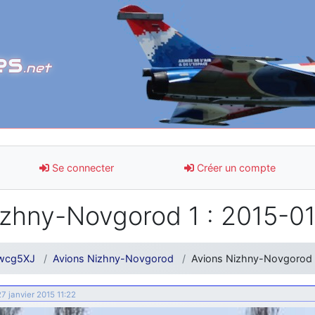
es
.net
Se connecter
Créer un compte
zhny-Novgorod 1 : 2015-01
wcg5XJ
Avions Nizhny-Novgorod
Avions Nizhny-Novgorod 
 27 janvier 2015 11:22