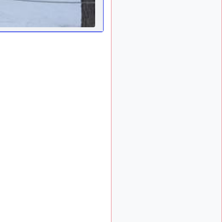
: Bonjour je
2 mois, 1 semaine
viens d'arriver il y a
quelques moi et quelques
avions n'ont pas les mêmes
noms qu'aujourd'hui
ouakamois
il y a 2 mois,
: Bonjourà toutes
2 semaines
et à tous.en espérantque
ces quelques images du
Pays Basque vous auront
plu ; Agur…
d9pouces
il y a 2 mois,
: Je me rattraperai
2 semaines
à la Ferté samedi
d9pouces
il y a 2 mois,
:
2 semaines
Malheureusement non
un
peu trop loin pour moi !
fox_50
:
il y a 2 mois, 2 semaines
Bonjour, certains parmis
vous étaient-ils présent au