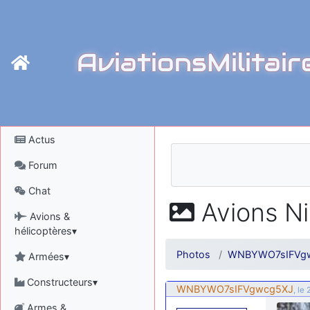
AviationsMilitair
Actus
Forum
Chat
Avions Ni
Avions &
hélicoptères▾
Photos
WNBYWO7sIFVg
Armées▾
Constructeurs▾
WNBYWO7sIFVgwcg5XJ
, le
Armes &