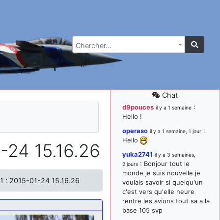
Chercher…
Chat
d9pouces
:
il y a 1 semaine
Hello !
operaso
:
il y a 1 semaine, 1 jour
Hello
-24 15.16.26
yuka2741
il y a 3 semaines,
: Bonjour tout le
2 jours
monde je suis nouvelle je
1 : 2015-01-24 15.16.26
voulais savoir si quelqu'un
c'est vers qu'elle heure
rentre les avions tout sa a la
base 105 svp