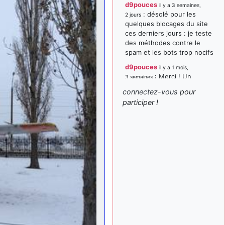
d9pouces
il y a 3 semaines,
: désolé pour les
2 jours
quelques blocages du site
ces derniers jours : je teste
des méthodes contre le
spam et les bots trop nocifs
d9pouces
il y a 1 mois,
: Merci ! Un
3 semaines
souvenir de la Ferté-Alais !
connectez-vous
pour
paxwax
:
participer !
il y a 1 mois, 3 semaines
Super, la nouvelle bannière
d9pouces
il y a 2 mois,
: je suis un
1 semaine
avion@,._,+ > lesquels ? je
ne suis pas sûr de
comprendre
d9pouces
il y a 2 mois,
: ouakamois > si tu
1 semaine
parles du sujet sur l'Armée
de l'Air, bien sûr que oui !
je suis un avion@,._,+
il y a