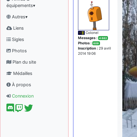
équipements▾
Autres▾
Liens
Colonel
Messages :
Sigles
4 682
Photos :
609
Inscription :
29 avril
Photos
2014 19:06
Plan du site
Médailles
À propos
Connexion