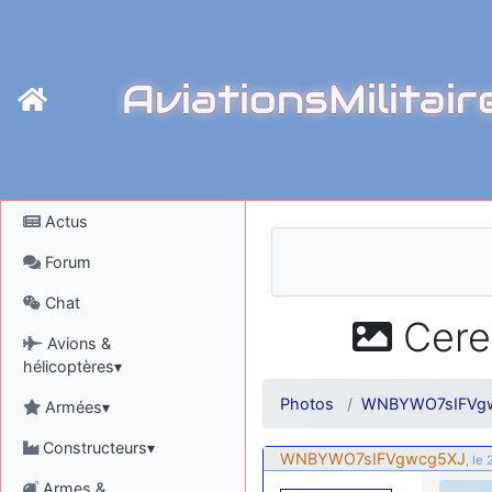
AviationsMilitair
Actus
Forum
Chat
Cere
Avions &
hélicoptères▾
Photos
WNBYWO7sIFVg
Armées▾
Constructeurs▾
WNBYWO7sIFVgwcg5XJ
, le
Armes &