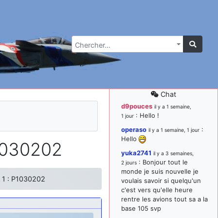
Chercher…
Chat
d9pouces
il y a 1 semaine,
: Hello !
1 jour
operaso
:
il y a 1 semaine, 1 jour
Hello
1030202
yuka2741
il y a 3 semaines,
: Bonjour tout le
2 jours
monde je suis nouvelle je
 1 : P1030202
voulais savoir si quelqu'un
c'est vers qu'elle heure
rentre les avions tout sa a la
base 105 svp