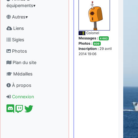
équipements▾
Autres▾
Liens
Colonel
Messages :
Sigles
4 682
Photos :
609
Inscription :
29 avril
Photos
2014 19:06
Plan du site
Médailles
À propos
Connexion