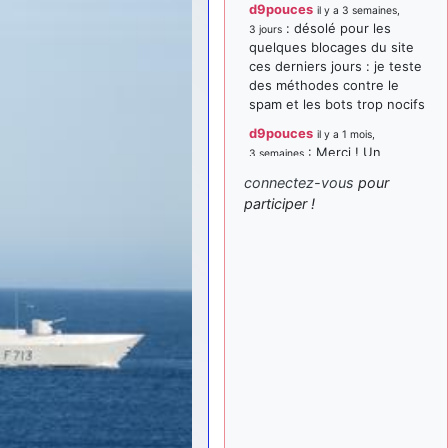
d9pouces
il y a 3 semaines,
: désolé pour les
3 jours
quelques blocages du site
ces derniers jours : je teste
des méthodes contre le
spam et les bots trop nocifs
d9pouces
il y a 1 mois,
: Merci ! Un
3 semaines
souvenir de la Ferté-Alais !
connectez-vous
pour
paxwax
:
participer !
il y a 1 mois, 3 semaines
Super, la nouvelle bannière
d9pouces
il y a 2 mois,
: je suis un
1 semaine
avion@,._,+ > lesquels ? je
ne suis pas sûr de
comprendre
d9pouces
il y a 2 mois,
: ouakamois > si tu
1 semaine
parles du sujet sur l'Armée
de l'Air, bien sûr que oui !
je suis un avion@,._,+
il y a