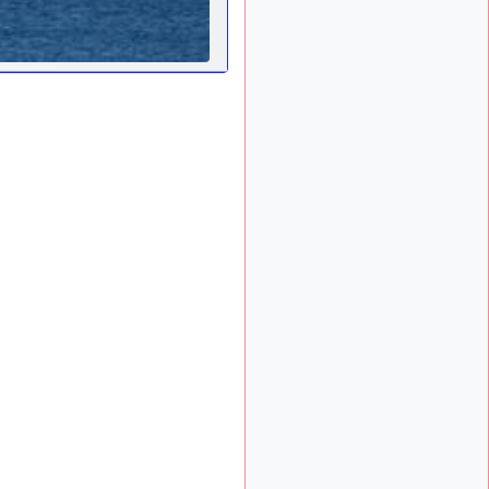
: Bonjour je
2 mois, 1 semaine
viens d'arriver il y a
quelques moi et quelques
avions n'ont pas les mêmes
noms qu'aujourd'hui
ouakamois
il y a 2 mois,
: Bonjourà toutes
2 semaines
et à tous.en espérantque
ces quelques images du
Pays Basque vous auront
plu ; Agur…
d9pouces
il y a 2 mois,
: Je me rattraperai
2 semaines
à la Ferté samedi
d9pouces
il y a 2 mois,
:
2 semaines
Malheureusement non
un
peu trop loin pour moi !
fox_50
:
il y a 2 mois, 2 semaines
Bonjour, certains parmis
vous étaient-ils présent au