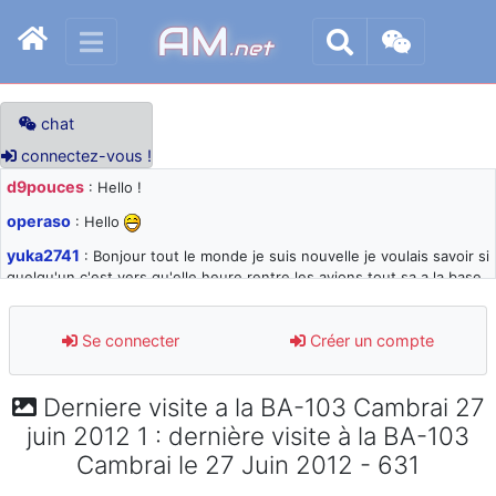
AM
.net
chat
connectez-vous !
d9pouces
: Hello !
operaso
: Hello
yuka2741
: Bonjour tout le monde je suis nouvelle je voulais savoir si
quelqu'un c'est vers qu'elle heure rentre les avions tout sa a la base
105 svp
d9pouces
: désolé pour les quelques blocages du site ces derniers
Se connecter
Créer un compte
jours : je teste des méthodes contre le spam et les bots trop nocifs
d9pouces
: Merci ! Un souvenir de la Ferté-Alais !
Derniere visite a la BA-103 Cambrai 27
paxwax
: Super, la nouvelle bannière
juin 2012 1 : dernière visite à la BA-103
d9pouces
: je suis un avion@,._,+ > lesquels ? je ne suis pas sûr de
Cambrai le 27 Juin 2012 - 631
comprendre