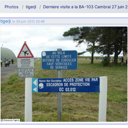
d9pouces
: ouakamois > si tu parles du sujet sur l'Armée de l'Air,
Photos
tigerjl
Derniere visite a la BA-103 Cambrai 27 juin 
bien sûr que oui !
je suis un avion@,._,+
: Bonjour je viens d'arriver il y a quelques
tigerjl
, le 29 juin 2012 20:48
moi et quelques avions n'ont pas les mêmes noms qu'aujourd'hui
ouakamois
: Bonjourà toutes et à tous.en espérantque ces
quelques images du Pays Basque vous auront plu ; Agur…
d9pouces
: Je me rattraperai à la Ferté samedi
d9pouces
: Malheureusement non
un peu trop loin pour moi !
fox_50
: Bonjour, certains parmis vous étaient-ils présent au
meeting de Lann Bihoué de 2026 ?
cachée dans les pins
: Coucou et excellente année 2026 à tous et
au site!
jericho
: Bonne année et tous mes meilleurs voeux à tous pour
2026 !
little boy
: je vous souhaite un bon réveillon pour cette nouvelle
année!
jericho
: Merci D9pouces, à mon tour de souhaiter un Joyeux Noël
et de bonnes fêtes de fin d'année.