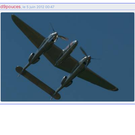
d9pouces
: ouakamois > si tu parles du sujet sur l'Armée de l'Air,
d9pouces
, le 5 juin 2012 00:47
bien sûr que oui !
je suis un avion@,._,+
: Bonjour je viens d'arriver il y a quelques
moi et quelques avions n'ont pas les mêmes noms qu'aujourd'hui
ouakamois
: Bonjourà toutes et à tous.en espérantque ces
quelques images du Pays Basque vous auront plu ; Agur…
d9pouces
: Je me rattraperai à la Ferté samedi
d9pouces
: Malheureusement non
un peu trop loin pour moi !
fox_50
: Bonjour, certains parmis vous étaient-ils présent au
meeting de Lann Bihoué de 2026 ?
cachée dans les pins
: Coucou et excellente année 2026 à tous et
au site!
jericho
: Bonne année et tous mes meilleurs voeux à tous pour
2026 !
little boy
: je vous souhaite un bon réveillon pour cette nouvelle
année!
jericho
: Merci D9pouces, à mon tour de souhaiter un Joyeux Noël
et de bonnes fêtes de fin d'année.