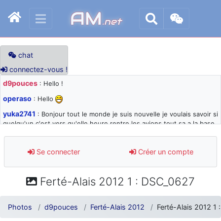
AM
.net
chat
connectez-vous !
d9pouces
: Hello !
operaso
: Hello
yuka2741
: Bonjour tout le monde je suis nouvelle je voulais savoir si
quelqu'un c'est vers qu'elle heure rentre les avions tout sa a la base
105 svp
d9pouces
: désolé pour les quelques blocages du site ces derniers
Se connecter
Créer un compte
jours : je teste des méthodes contre le spam et les bots trop nocifs
d9pouces
: Merci ! Un souvenir de la Ferté-Alais !
Ferté-Alais 2012 1 : DSC_0627
paxwax
: Super, la nouvelle bannière
d9pouces
: je suis un avion@,._,+ > lesquels ? je ne suis pas sûr de
Photos
d9pouces
Ferté-Alais 2012
Ferté-Alais 2012 1
comprendre