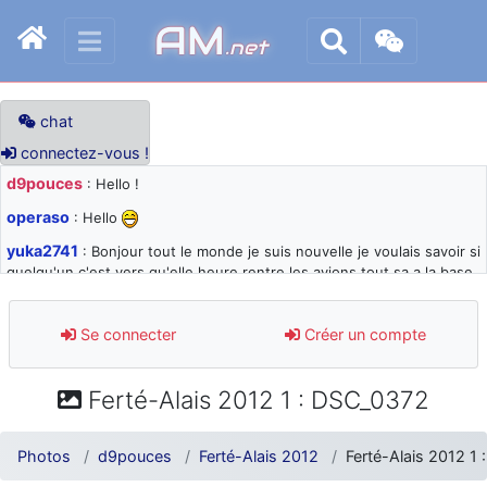
AM
.net
chat
connectez-vous !
d9pouces
: Hello !
operaso
: Hello
yuka2741
: Bonjour tout le monde je suis nouvelle je voulais savoir si
quelqu'un c'est vers qu'elle heure rentre les avions tout sa a la base
105 svp
d9pouces
: désolé pour les quelques blocages du site ces derniers
Se connecter
Créer un compte
jours : je teste des méthodes contre le spam et les bots trop nocifs
d9pouces
: Merci ! Un souvenir de la Ferté-Alais !
Ferté-Alais 2012 1 : DSC_0372
paxwax
: Super, la nouvelle bannière
d9pouces
: je suis un avion@,._,+ > lesquels ? je ne suis pas sûr de
Photos
d9pouces
Ferté-Alais 2012
Ferté-Alais 2012 1
comprendre