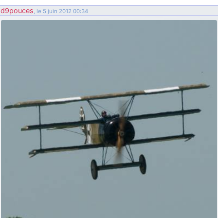
d9pouces
: ouakamois > si tu parles du sujet sur l'Armée de l'Air,
d9pouces
, le 5 juin 2012 00:34
bien sûr que oui !
je suis un avion@,._,+
: Bonjour je viens d'arriver il y a quelques
moi et quelques avions n'ont pas les mêmes noms qu'aujourd'hui
ouakamois
: Bonjourà toutes et à tous.en espérantque ces
quelques images du Pays Basque vous auront plu ; Agur…
d9pouces
: Je me rattraperai à la Ferté samedi
d9pouces
: Malheureusement non
un peu trop loin pour moi !
fox_50
: Bonjour, certains parmis vous étaient-ils présent au
meeting de Lann Bihoué de 2026 ?
cachée dans les pins
: Coucou et excellente année 2026 à tous et
au site!
jericho
: Bonne année et tous mes meilleurs voeux à tous pour
2026 !
little boy
: je vous souhaite un bon réveillon pour cette nouvelle
année!
jericho
: Merci D9pouces, à mon tour de souhaiter un Joyeux Noël
et de bonnes fêtes de fin d'année.