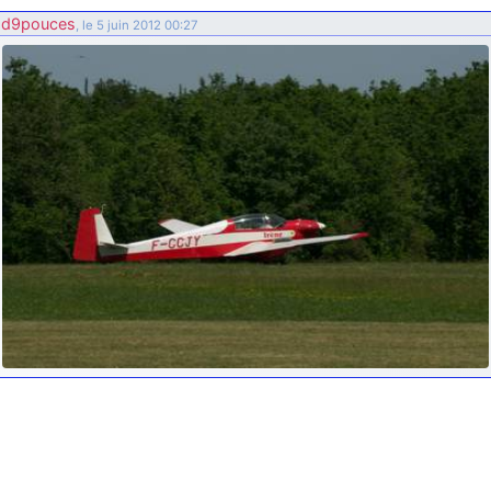
d9pouces
: ouakamois > si tu parles du sujet sur l'Armée de l'Air,
d9pouces
, le 5 juin 2012 00:27
bien sûr que oui !
je suis un avion@,._,+
: Bonjour je viens d'arriver il y a quelques
moi et quelques avions n'ont pas les mêmes noms qu'aujourd'hui
ouakamois
: Bonjourà toutes et à tous.en espérantque ces
quelques images du Pays Basque vous auront plu ; Agur…
d9pouces
: Je me rattraperai à la Ferté samedi
d9pouces
: Malheureusement non
un peu trop loin pour moi !
fox_50
: Bonjour, certains parmis vous étaient-ils présent au
meeting de Lann Bihoué de 2026 ?
cachée dans les pins
: Coucou et excellente année 2026 à tous et
au site!
jericho
: Bonne année et tous mes meilleurs voeux à tous pour
2026 !
little boy
: je vous souhaite un bon réveillon pour cette nouvelle
année!
jericho
: Merci D9pouces, à mon tour de souhaiter un Joyeux Noël
et de bonnes fêtes de fin d'année.