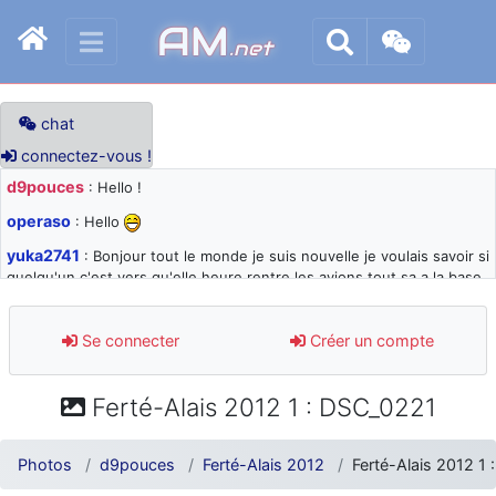
AM
.net
chat
connectez-vous !
d9pouces
: Hello !
operaso
: Hello
yuka2741
: Bonjour tout le monde je suis nouvelle je voulais savoir si
quelqu'un c'est vers qu'elle heure rentre les avions tout sa a la base
105 svp
d9pouces
: désolé pour les quelques blocages du site ces derniers
Se connecter
Créer un compte
jours : je teste des méthodes contre le spam et les bots trop nocifs
d9pouces
: Merci ! Un souvenir de la Ferté-Alais !
Ferté-Alais 2012 1 : DSC_0221
paxwax
: Super, la nouvelle bannière
d9pouces
: je suis un avion@,._,+ > lesquels ? je ne suis pas sûr de
Photos
d9pouces
Ferté-Alais 2012
Ferté-Alais 2012 1
comprendre