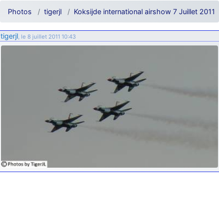
d9pouces
: ouakamois > si tu parles du sujet sur l'Armée de l'Air,
Photos
tigerjl
Koksijde international airshow 7 Juillet 2011
bien sûr que oui !
je suis un avion@,._,+
: Bonjour je viens d'arriver il y a quelques
tigerjl
, le 8 juillet 2011 10:43
moi et quelques avions n'ont pas les mêmes noms qu'aujourd'hui
ouakamois
: Bonjourà toutes et à tous.en espérantque ces
quelques images du Pays Basque vous auront plu ; Agur…
d9pouces
: Je me rattraperai à la Ferté samedi
d9pouces
: Malheureusement non
un peu trop loin pour moi !
fox_50
: Bonjour, certains parmis vous étaient-ils présent au
meeting de Lann Bihoué de 2026 ?
cachée dans les pins
: Coucou et excellente année 2026 à tous et
au site!
jericho
: Bonne année et tous mes meilleurs voeux à tous pour
2026 !
little boy
: je vous souhaite un bon réveillon pour cette nouvelle
année!
jericho
: Merci D9pouces, à mon tour de souhaiter un Joyeux Noël
et de bonnes fêtes de fin d'année.