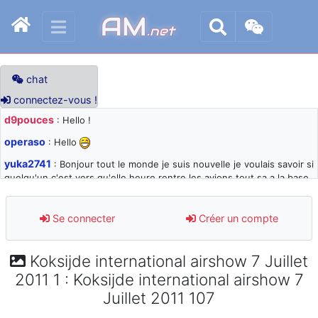
AM
.net
chat
connectez-vous !
d9pouces
: Hello !
operaso
: Hello
yuka2741
: Bonjour tout le monde je suis nouvelle je voulais savoir si
quelqu'un c'est vers qu'elle heure rentre les avions tout sa a la base
105 svp
d9pouces
: désolé pour les quelques blocages du site ces derniers
Se connecter
Créer un compte
jours : je teste des méthodes contre le spam et les bots trop nocifs
d9pouces
: Merci ! Un souvenir de la Ferté-Alais !
Koksijde international airshow 7 Juillet
paxwax
: Super, la nouvelle bannière
2011 1 : Koksijde international airshow 7
d9pouces
: je suis un avion@,._,+ > lesquels ? je ne suis pas sûr de
Juillet 2011 107
comprendre