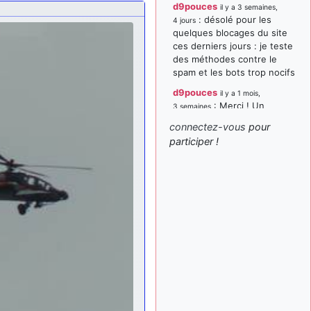
d9pouces
il y a 3 semaines,
: désolé pour les
4 jours
quelques blocages du site
ces derniers jours : je teste
des méthodes contre le
spam et les bots trop nocifs
d9pouces
il y a 1 mois,
: Merci ! Un
3 semaines
souvenir de la Ferté-Alais !
connectez-vous
pour
paxwax
:
participer !
il y a 1 mois, 3 semaines
Super, la nouvelle bannière
d9pouces
il y a 2 mois,
: je suis un
1 semaine
avion@,._,+ > lesquels ? je
ne suis pas sûr de
comprendre
d9pouces
il y a 2 mois,
: ouakamois > si tu
1 semaine
parles du sujet sur l'Armée
de l'Air, bien sûr que oui !
je suis un avion@,._,+
il y a