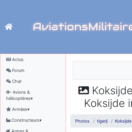
AviationsMilitair
Actus
Forum
Chat
Koksijde 
Avions &
hélicoptères▾
Koksijde i
Armées▾
Constructeurs▾
Photos
tigerjl
Koksijde 
Armes &