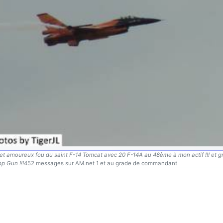
l et amoureux fou du saint F-14 Tomcat avec 20 F-14A au 48ème à mon actif !!! et 
p Gun !!!
452 messages sur AM.net 1 et au grade de commandant