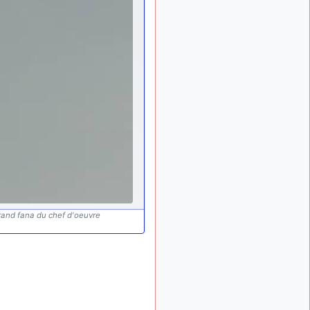
: Bonjour je
2 mois, 1 semaine
viens d'arriver il y a
quelques moi et quelques
avions n'ont pas les mêmes
noms qu'aujourd'hui
ouakamois
il y a 2 mois,
: Bonjourà toutes
2 semaines
et à tous.en espérantque
ces quelques images du
Pays Basque vous auront
plu ; Agur…
d9pouces
il y a 2 mois,
: Je me rattraperai
3 semaines
à la Ferté samedi
d9pouces
il y a 2 mois,
grand fana du chef d'oeuvre
:
3 semaines
Malheureusement non
un
peu trop loin pour moi !
fox_50
:
il y a 2 mois, 3 semaines
Bonjour, certains parmis
vous étaient-ils présent au