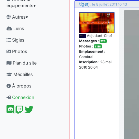
tigerjl
, le 8 juillet 2011 10:43
équipements▾
Autres▾
Liens
Adjudant-Chef
Sigles
Messages :
728
Photos :
1 116
Photos
Emplacement :
Cambrai
Inscription :
28 mai
Plan du site
2010 20:04
Médailles
À propos
Connexion