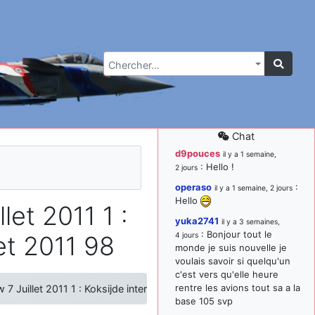
Chercher…
Chat
d9pouces
il y a 1 semaine,
: Hello !
2 jours
operaso
:
il y a 1 semaine, 2 jours
Hello
let 2011 1 :
yuka2741
il y a 3 semaines,
: Bonjour tout le
let 2011 98
4 jours
monde je suis nouvelle je
voulais savoir si quelqu'un
c'est vers qu'elle heure
rentre les avions tout sa a la
 7 Juillet 2011 1 : Koksijde international airshow 7 Juillet 2011 98
base 105 svp