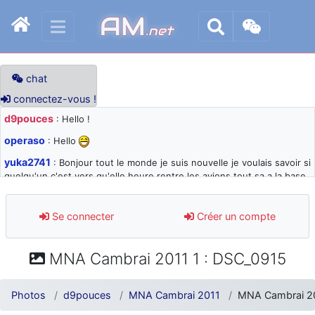
AM
.net
chat
connectez-vous !
d9pouces
: Hello !
operaso
: Hello
yuka2741
: Bonjour tout le monde je suis nouvelle je voulais savoir si
quelqu'un c'est vers qu'elle heure rentre les avions tout sa a la base
105 svp
d9pouces
: désolé pour les quelques blocages du site ces derniers
Se connecter
Créer un compte
jours : je teste des méthodes contre le spam et les bots trop nocifs
d9pouces
: Merci ! Un souvenir de la Ferté-Alais !
MNA Cambrai 2011 1 : DSC_0915
paxwax
: Super, la nouvelle bannière
d9pouces
: je suis un avion@,._,+ > lesquels ? je ne suis pas sûr de
Photos
d9pouces
MNA Cambrai 2011
MNA Cambrai 20
comprendre