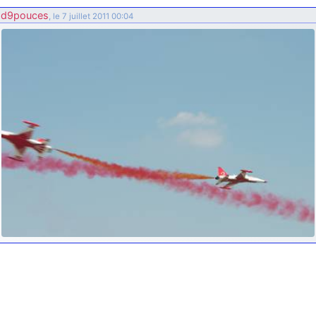
d9pouces
: ouakamois > si tu parles du sujet sur l'Armée de l'Air,
d9pouces
, le 7 juillet 2011 00:04
bien sûr que oui !
je suis un avion@,._,+
: Bonjour je viens d'arriver il y a quelques
moi et quelques avions n'ont pas les mêmes noms qu'aujourd'hui
ouakamois
: Bonjourà toutes et à tous.en espérantque ces
quelques images du Pays Basque vous auront plu ; Agur…
d9pouces
: Je me rattraperai à la Ferté samedi
d9pouces
: Malheureusement non
un peu trop loin pour moi !
fox_50
: Bonjour, certains parmis vous étaient-ils présent au
meeting de Lann Bihoué de 2026 ?
cachée dans les pins
: Coucou et excellente année 2026 à tous et
au site!
jericho
: Bonne année et tous mes meilleurs voeux à tous pour
2026 !
little boy
: je vous souhaite un bon réveillon pour cette nouvelle
année!
jericho
: Merci D9pouces, à mon tour de souhaiter un Joyeux Noël
et de bonnes fêtes de fin d'année.