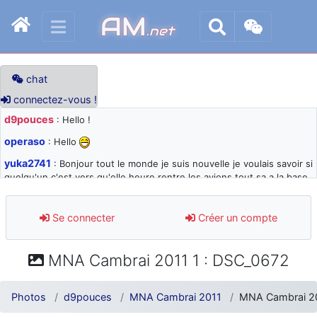
AM
.net
chat
connectez-vous !
d9pouces
: Hello !
operaso
: Hello
yuka2741
: Bonjour tout le monde je suis nouvelle je voulais savoir si
quelqu'un c'est vers qu'elle heure rentre les avions tout sa a la base
105 svp
d9pouces
: désolé pour les quelques blocages du site ces derniers
Se connecter
Créer un compte
jours : je teste des méthodes contre le spam et les bots trop nocifs
d9pouces
: Merci ! Un souvenir de la Ferté-Alais !
MNA Cambrai 2011 1 : DSC_0672
paxwax
: Super, la nouvelle bannière
d9pouces
: je suis un avion@,._,+ > lesquels ? je ne suis pas sûr de
Photos
d9pouces
MNA Cambrai 2011
MNA Cambrai 20
comprendre