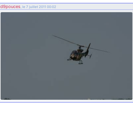
d9pouces
: ouakamois > si tu parles du sujet sur l'Armée de l'Air,
d9pouces
, le 7 juillet 2011 00:02
bien sûr que oui !
je suis un avion@,._,+
: Bonjour je viens d'arriver il y a quelques
moi et quelques avions n'ont pas les mêmes noms qu'aujourd'hui
ouakamois
: Bonjourà toutes et à tous.en espérantque ces
quelques images du Pays Basque vous auront plu ; Agur…
d9pouces
: Je me rattraperai à la Ferté samedi
d9pouces
: Malheureusement non
un peu trop loin pour moi !
fox_50
: Bonjour, certains parmis vous étaient-ils présent au
meeting de Lann Bihoué de 2026 ?
cachée dans les pins
: Coucou et excellente année 2026 à tous et
au site!
jericho
: Bonne année et tous mes meilleurs voeux à tous pour
2026 !
little boy
: je vous souhaite un bon réveillon pour cette nouvelle
année!
jericho
: Merci D9pouces, à mon tour de souhaiter un Joyeux Noël
et de bonnes fêtes de fin d'année.