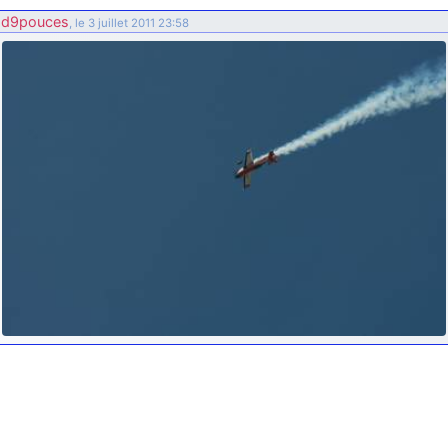
d9pouces
: ouakamois > si tu parles du sujet sur l'Armée de l'Air,
d9pouces
, le 3 juillet 2011 23:58
bien sûr que oui !
je suis un avion@,._,+
: Bonjour je viens d'arriver il y a quelques
moi et quelques avions n'ont pas les mêmes noms qu'aujourd'hui
ouakamois
: Bonjourà toutes et à tous.en espérantque ces
quelques images du Pays Basque vous auront plu ; Agur…
d9pouces
: Je me rattraperai à la Ferté samedi
d9pouces
: Malheureusement non
un peu trop loin pour moi !
fox_50
: Bonjour, certains parmis vous étaient-ils présent au
meeting de Lann Bihoué de 2026 ?
cachée dans les pins
: Coucou et excellente année 2026 à tous et
au site!
jericho
: Bonne année et tous mes meilleurs voeux à tous pour
2026 !
little boy
: je vous souhaite un bon réveillon pour cette nouvelle
année!
jericho
: Merci D9pouces, à mon tour de souhaiter un Joyeux Noël
et de bonnes fêtes de fin d'année.