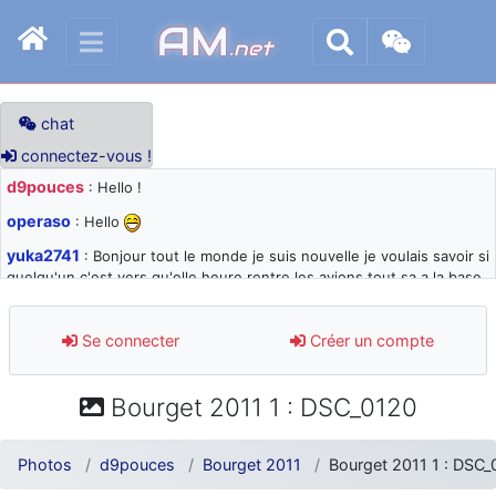
AM
.net
chat
connectez-vous !
d9pouces
: Hello !
operaso
: Hello
yuka2741
: Bonjour tout le monde je suis nouvelle je voulais savoir si
quelqu'un c'est vers qu'elle heure rentre les avions tout sa a la base
105 svp
d9pouces
: désolé pour les quelques blocages du site ces derniers
Se connecter
Créer un compte
jours : je teste des méthodes contre le spam et les bots trop nocifs
d9pouces
: Merci ! Un souvenir de la Ferté-Alais !
Bourget 2011 1 : DSC_0120
paxwax
: Super, la nouvelle bannière
d9pouces
: je suis un avion@,._,+ > lesquels ? je ne suis pas sûr de
Photos
d9pouces
Bourget 2011
Bourget 2011 1 : DSC
comprendre