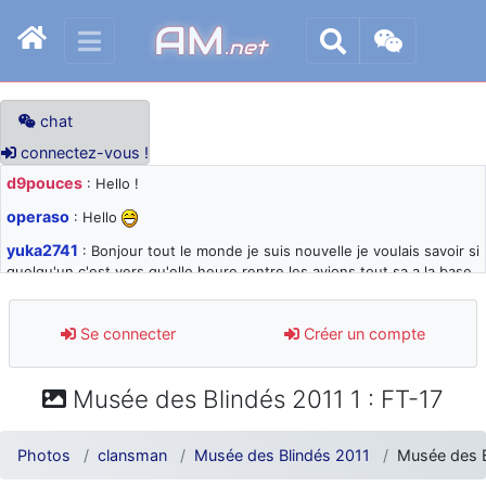
AM
.net
chat
connectez-vous !
d9pouces
: Hello !
operaso
: Hello
yuka2741
: Bonjour tout le monde je suis nouvelle je voulais savoir si
quelqu'un c'est vers qu'elle heure rentre les avions tout sa a la base
105 svp
d9pouces
: désolé pour les quelques blocages du site ces derniers
Se connecter
Créer un compte
jours : je teste des méthodes contre le spam et les bots trop nocifs
d9pouces
: Merci ! Un souvenir de la Ferté-Alais !
Musée des Blindés 2011 1 : FT-17
paxwax
: Super, la nouvelle bannière
d9pouces
: je suis un avion@,._,+ > lesquels ? je ne suis pas sûr de
Photos
clansman
Musée des Blindés 2011
Musée des B
comprendre