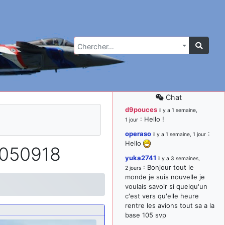
Chercher…
Chat
d9pouces
il y a 1 semaine,
: Hello !
1 jour
operaso
:
il y a 1 semaine, 1 jour
Hello
1050918
yuka2741
il y a 3 semaines,
: Bonjour tout le
2 jours
monde je suis nouvelle je
voulais savoir si quelqu'un
c'est vers qu'elle heure
rentre les avions tout sa a la
base 105 svp