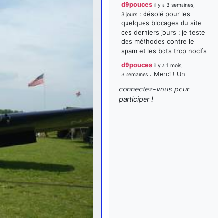
d9pouces
il y a 3 semaines,
: désolé pour les
3 jours
quelques blocages du site
ces derniers jours : je teste
des méthodes contre le
spam et les bots trop nocifs
d9pouces
il y a 1 mois,
: Merci ! Un
3 semaines
souvenir de la Ferté-Alais !
connectez-vous
pour
paxwax
:
participer !
il y a 1 mois, 3 semaines
Super, la nouvelle bannière
d9pouces
il y a 2 mois,
: je suis un
1 semaine
avion@,._,+ > lesquels ? je
ne suis pas sûr de
comprendre
d9pouces
il y a 2 mois,
: ouakamois > si tu
1 semaine
parles du sujet sur l'Armée
de l'Air, bien sûr que oui !
je suis un avion@,._,+
il y a