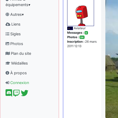
équipements▾
Autres▾
Liens
Aviateur
Messages :
Sigles
0
Photos :
54
Inscription :
26 mars
Photos
2011 12:13
Plan du site
Médailles
À propos
Connexion