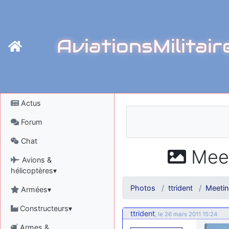
AviationsMilitair
Actus
Forum
Chat
Meet
Avions &
hélicoptères▾
Photos
ttrident
Meetin
Armées▾
Constructeurs▾
ttrident
, le 26 mars 2011 15:24
Armes &