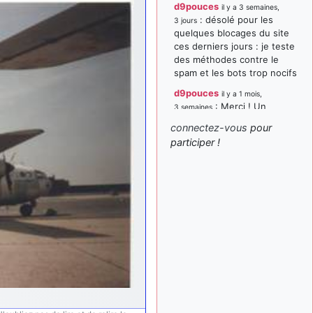
d9pouces
il y a 3 semaines,
: désolé pour les
3 jours
quelques blocages du site
ces derniers jours : je teste
des méthodes contre le
spam et les bots trop nocifs
d9pouces
il y a 1 mois,
: Merci ! Un
3 semaines
souvenir de la Ferté-Alais !
connectez-vous
pour
paxwax
:
participer !
il y a 1 mois, 3 semaines
Super, la nouvelle bannière
d9pouces
il y a 2 mois,
: je suis un
1 semaine
avion@,._,+ > lesquels ? je
ne suis pas sûr de
comprendre
d9pouces
il y a 2 mois,
: ouakamois > si tu
1 semaine
parles du sujet sur l'Armée
de l'Air, bien sûr que oui !
je suis un avion@,._,+
il y a