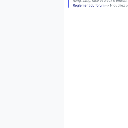
Rang, sang, race et dieux n'entrent 
Réglement du forum
>> N'oubliez pa