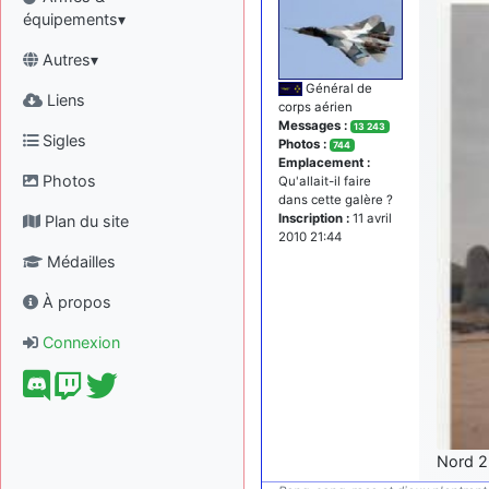
équipements▾
Autres▾
Général de
Liens
corps aérien
Messages :
13 243
Sigles
Photos :
744
Emplacement :
Photos
Qu'allait-il faire
dans cette galère ?
Inscription :
11 avril
Plan du site
2010 21:44
Médailles
À propos
Connexion
Nord 2