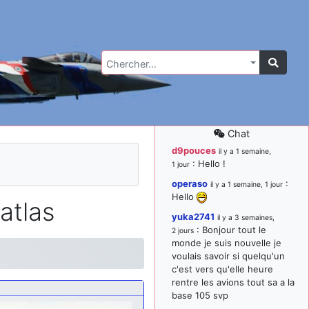
Chercher…
Chat
d9pouces
il y a 1 semaine,
: Hello !
1 jour
operaso
:
il y a 1 semaine, 1 jour
Hello
atlas
yuka2741
il y a 3 semaines,
: Bonjour tout le
2 jours
monde je suis nouvelle je
voulais savoir si quelqu'un
c'est vers qu'elle heure
rentre les avions tout sa a la
base 105 svp