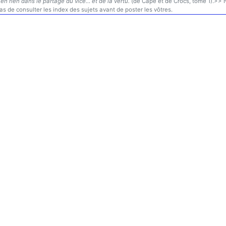
en rien dans le partage du vice… et de la vertu.
(de Cape et de Crocs, tome 1).>> N'
s de consulter les index des sujets avant de poster les vôtres.