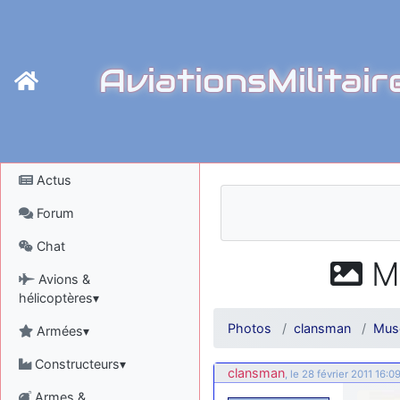
AviationsMilitair
Actus
Forum
Chat
Mu
Avions &
hélicoptères▾
Photos
clansman
Mus
Armées▾
Constructeurs▾
clansman
, le 28 février 2011 16:0
Armes &