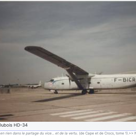
Dubois HD-34
en rien dans le partage du vice… et de la vertu.
(de Cape et de Crocs, tome 1).>> N'