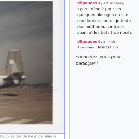
d9pouces
il y a 3 semaines,
: désolé pour les
2 jours
quelques blocages du site
ces derniers jours : je teste
des méthodes contre le
spam et les bots trop nocifs
d9pouces
il y a 1 mois,
: Merci ! Un
3 semaines
souvenir de la Ferté-Alais !
connectez-vous
pour
paxwax
:
participer !
il y a 1 mois, 3 semaines
Super, la nouvelle bannière
d9pouces
il y a 2 mois,
: je suis un
1 semaine
avion@,._,+ > lesquels ? je
ne suis pas sûr de
comprendre
d9pouces
il y a 2 mois,
: ouakamois > si tu
1 semaine
parles du sujet sur l'Armée
de l'Air, bien sûr que oui !
je suis un avion@,._,+
oubliez pas de lire et de relire le
il y a