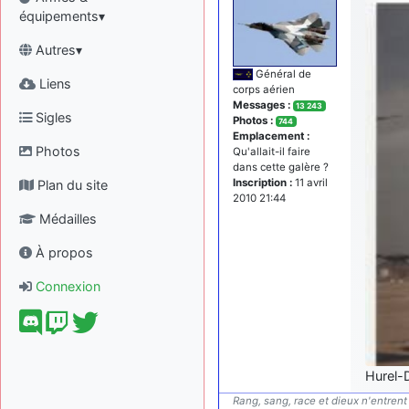
équipements▾
Autres▾
Général de
Liens
corps aérien
Messages :
13 243
Sigles
Photos :
744
Emplacement :
Photos
Qu'allait-il faire
dans cette galère ?
Inscription :
11 avril
Plan du site
2010 21:44
Médailles
À propos
Connexion
Hurel-
Rang, sang, race et dieux n'entrent 