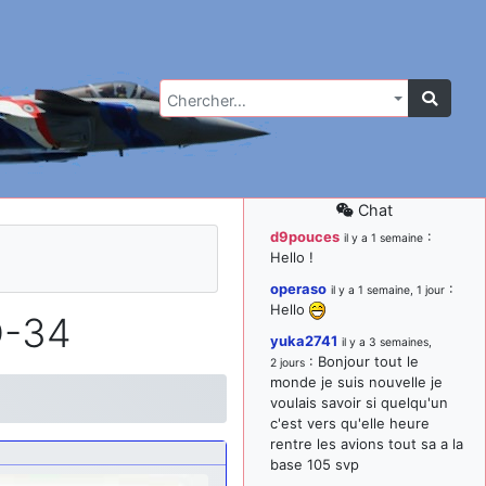
Chercher…
Chat
d9pouces
:
il y a 1 semaine
Hello !
operaso
:
il y a 1 semaine, 1 jour
Hello
D-34
yuka2741
il y a 3 semaines,
: Bonjour tout le
2 jours
monde je suis nouvelle je
voulais savoir si quelqu'un
c'est vers qu'elle heure
rentre les avions tout sa a la
base 105 svp