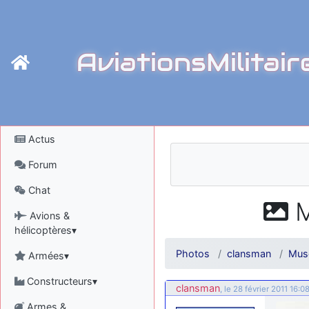
AviationsMilitair
Actus
Forum
Chat
M
Avions &
hélicoptères▾
Photos
clansman
Mus
Armées▾
Constructeurs▾
clansman
, le 28 février 2011 16:0
Armes &