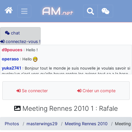
AM
.net
chat
connectez-vous !
d9pouces
: Hello !
operaso
: Hello
yuka2741
: Bonjour tout le monde je suis nouvelle je voulais savoir si
quelqu'un c'est vers qu'elle heure rentre les avions tout sa a la base
105 svp
d9pouces
: désolé pour les quelques blocages du site ces derniers
Se connecter
Créer un compte
jours : je teste des méthodes contre le spam et les bots trop nocifs
d9pouces
: Merci ! Un souvenir de la Ferté-Alais !
Meeting Rennes 2010 1 : Rafale
paxwax
: Super, la nouvelle bannière
d9pouces
: je suis un avion@,._,+ > lesquels ? je ne suis pas sûr de
Photos
masterwings29
Meeting Rennes 2010
Meeting 
comprendre