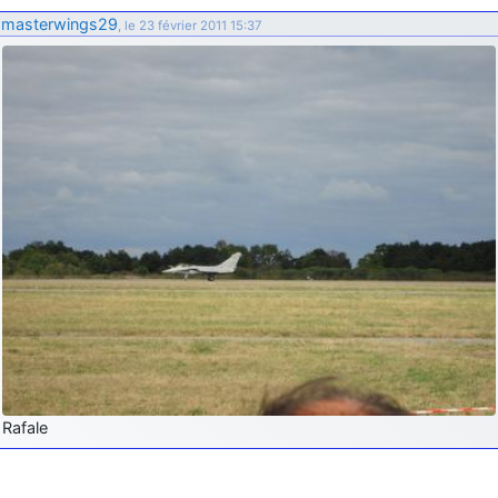
d9pouces
: ouakamois > si tu parles du sujet sur l'Armée de l'Air,
masterwings29
, le 23 février 2011 15:37
bien sûr que oui !
je suis un avion@,._,+
: Bonjour je viens d'arriver il y a quelques
moi et quelques avions n'ont pas les mêmes noms qu'aujourd'hui
ouakamois
: Bonjourà toutes et à tous.en espérantque ces
quelques images du Pays Basque vous auront plu ; Agur…
d9pouces
: Je me rattraperai à la Ferté samedi
d9pouces
: Malheureusement non
un peu trop loin pour moi !
fox_50
: Bonjour, certains parmis vous étaient-ils présent au
meeting de Lann Bihoué de 2026 ?
cachée dans les pins
: Coucou et excellente année 2026 à tous et
au site!
jericho
: Bonne année et tous mes meilleurs voeux à tous pour
2026 !
little boy
: je vous souhaite un bon réveillon pour cette nouvelle
Rafale
année!
jericho
: Merci D9pouces, à mon tour de souhaiter un Joyeux Noël
et de bonnes fêtes de fin d'année.