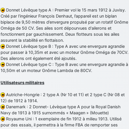
d9pouces
: cette fois, c'est le Brésil et Singapour qui mettent le site
Donnet Lévêque type A : Premier vol le 15 mars 1912 à Juvisy.
par terre
Créé par l’ingénieur François Denhaut, l’appareil est un biplan
jericho
: Ah ben je peux te confirmer que j'étais resté dans le filtre…
biplace de 9,50 mètres d’envergure propulsé par un rotatif Gnôme
Oméga de 50 CV. Ses ailes sont dépourvues d'ailerons et
fonctionnent par gauchissement. Deux flotteurs sous les ailes
d9pouces
: Désolé ! Mon filtrage a été un peu trop violent
assurent la stabilité en flottaison.
manifestement
Donnet Lévêque type B : Type A avec une envergure agrandie
tout voir
pour passer à 10,35m et avec un moteur Gnôme Oméga de 70CV.
Des ailerons ont également été ajoutés.
Donnet Lévêque type C : Type B avec une envergure agrandie à
10,50m et un moteur Gnôme Lambda de 80CV.
Utilisateurs militaires
Autriche-Hongrie : 2 type A (Nr 10 et 11) et 2 type C (Nr 08 et
12) de 1912 à 1914.
Danemark : 2 Donnet- Lévèque type A pour la Royal Danish
Navy de 1913 à 1915 surnommés « Maagen » (Mouette)
Royaume Uni : 1 exemplaire de fin 1912 à milieu 1913. Utilisé
pour des essais, il permettra à la firme FBA de remporter ses