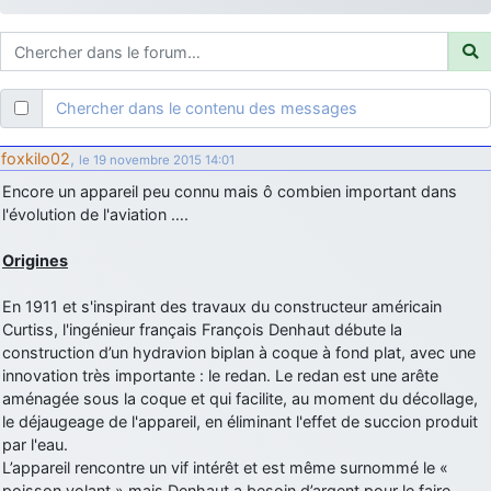
d9pouces
: ouakamois > si tu parles du sujet sur l'Armée de l'Air,
bien sûr que oui !
je suis un avion@,._,+
: Bonjour je viens d'arriver il y a quelques
moi et quelques avions n'ont pas les mêmes noms qu'aujourd'hui
Chercher dans le contenu des messages
ouakamois
: Bonjourà toutes et à tous.en espérantque ces
quelques images du Pays Basque vous auront plu ; Agur…
foxkilo02
,
le 19 novembre 2015 14:01
d9pouces
: Je me rattraperai à la Ferté samedi
Encore un appareil peu connu mais ô combien important dans
d9pouces
l'évolution de l'aviation ….
: Malheureusement non
un peu trop loin pour moi !
fox_50
: Bonjour, certains parmis vous étaient-ils présent au
Origines
meeting de Lann Bihoué de 2026 ?
cachée dans les pins
: Coucou et excellente année 2026 à tous et
En 1911 et s'inspirant des travaux du constructeur américain
au site!
Curtiss, l'ingénieur français François Denhaut débute la
construction d’un hydravion biplan à coque à fond plat, avec une
jericho
: Bonne année et tous mes meilleurs voeux à tous pour
innovation très importante : le redan. Le redan est une arête
2026 !
aménagée sous la coque et qui facilite, au moment du décollage,
little boy
: je vous souhaite un bon réveillon pour cette nouvelle
le déjaugeage de l'appareil, en éliminant l'effet de succion produit
année!
par l'eau.
jericho
L’appareil rencontre un vif intérêt et est même surnommé le «
: Merci D9pouces, à mon tour de souhaiter un Joyeux Noël
et de bonnes fêtes de fin d'année.
poisson volant » mais Denhaut a besoin d’argent pour le faire