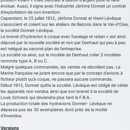
évoluer. Aussi, il signe avec l’industriel Jérôme Donnet un contrat
d9pouces
: Joyeux Noël à tous !
d’exploitation de son invention.
d9pouces
: mais tu peux tenter l'un des rares lycées militaires
Cependant, le 25 juillet 1912, Jérôme Donnet et Henri Lévêque
comme le Prytanée dans la Sarthe, ça ne peut pas faire de mal !
s’associent et créent sur les ateliers de Bezons dans le Val-d'Oise,
la société Donnet-Lévêque.
d9pouces
: C'est plutôt après le lycée, voire après une prépa
Le brevet d’hydravion à coque avec fuselage et redan » est ainsi
scientifique, tu as donc encore un peu de temps devant toi
déposé par la nouvelle société et non par Denhaut qui peu à peu
yaellerigolow
: bonjour a tous je suis un élève de première
est relégué au second plan de l’entreprise.
passionnée par l'aviation militaire , pourrais je savoir que faire après
La société va ainsi, sur le modèle de Denhaut créer 3 modèles
le lycée pour s'orienter et pouvoir devenir officier de l'armée de l'air?
nommés type A, B ou C.
d9pouces
: lesquels, par exemple ?
Malgré quelques commandes, les ventes ne décollent pas. La
Marine française ne jurant encore que par le concept d’avions à
mahmoud
: bonsoir, très instructif ce site .mais nous aimerions avoir
flotteur plutôt qu’à coque, ne passera aucune commande.
les photo des anciens appareils de l'armée de l'air de la haute -volta
Début 1913, Donnet quitte la société. Lévèque est obligé de céder
d9pouces
: Ça me casse quand même bien les pieds, j’avoue
les appareils non vendus ainsi que son brevet à la société de
Louis Schreck qui deviendra plus tard la F.B.A.
jericho
: Pour moi tout est à nouveau OK dirait-on… Merci à toi.
La production totale des hydravions Donnet- Lévèque ne
d9pouces
: En espérant n’avoir coupé les accessoires de personne
dépassa pas les 30 exemplaires dont près de la moitié
au passage !
d’invendus.
d9pouces
: j'ai trouvé un palliatif un peu violent, mais ça devrait aller
Versions
un peu mieux