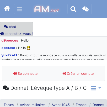
AM
.net
chat
connectez-vous !
d9pouces
: Hello !
operaso
: Hello
yuka2741
: Bonjour tout le monde je suis nouvelle je voulais savoir si
quelqu'un c'est vers qu'elle heure rentre les avions tout sa a la base
105 svp
d9pouces
: désolé pour les quelques blocages du site ces derniers
Se connecter
Créer un compte
jours : je teste des méthodes contre le spam et les bots trop nocifs
d9pouces
: Merci ! Un souvenir de la Ferté-Alais !
Donnet-Lévêque type A / B / C
paxwax
: Super, la nouvelle bannière
d9pouces
: je suis un avion@,._,+ > lesquels ? je ne suis pas sûr de
comprendre
Forum
Avions militaires
Avant 1945
France
Donnet-L