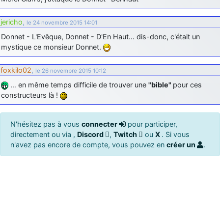
jericho
,
le 24 novembre 2015 14:01
Donnet - L'Evêque, Donnet - D'En Haut… dis-donc, c'était un
mystique ce monsieur Donnet.
foxkilo02
,
le 26 novembre 2015 10:12
… en même temps difficile de trouver une
"bible"
pour ces
constructeurs là !
N'hésitez pas à vous
connecter
pour participer,
directement ou via ,
Discord
,
Twitch
ou
X
. Si vous
n'avez pas encore de compte, vous pouvez en
créer un
.