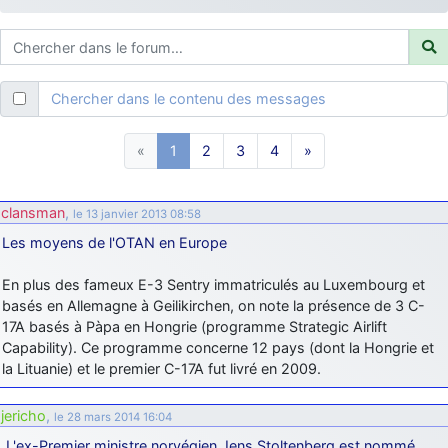
d9pouces
: ouakamois > si tu parles du sujet sur l'Armée de l'Air,
bien sûr que oui !
je suis un avion@,._,+
: Bonjour je viens d'arriver il y a quelques
moi et quelques avions n'ont pas les mêmes noms qu'aujourd'hui
Chercher dans le contenu des messages
ouakamois
: Bonjourà toutes et à tous.en espérantque ces
quelques images du Pays Basque vous auront plu ; Agur…
«
1
2
3
4
»
d9pouces
: Je me rattraperai à la Ferté samedi
d9pouces
: Malheureusement non
un peu trop loin pour moi !
clansman
,
le 13 janvier 2013 08:58
fox_50
: Bonjour, certains parmis vous étaient-ils présent au
Les moyens de l'OTAN en Europe
meeting de Lann Bihoué de 2026 ?
cachée dans les pins
: Coucou et excellente année 2026 à tous et
En plus des fameux E-3 Sentry immatriculés au Luxembourg et
au site!
basés en Allemagne à Geilikirchen, on note la présence de 3 C-
jericho
17A basés à Pàpa en Hongrie (programme Strategic Airlift
: Bonne année et tous mes meilleurs voeux à tous pour
2026 !
Capability). Ce programme concerne 12 pays (dont la Hongrie et
la Lituanie) et le premier C-17A fut livré en 2009.
little boy
: je vous souhaite un bon réveillon pour cette nouvelle
année!
jericho
,
le 28 mars 2014 16:04
jericho
: Merci D9pouces, à mon tour de souhaiter un Joyeux Noël
L'ex-Premier ministre norvégien Jens Stoltenberg est nommé
et de bonnes fêtes de fin d'année.