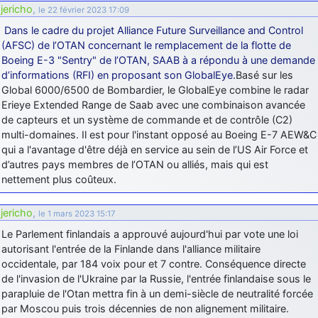
jericho
,
le 22 février 2023 17:09
d9pouces
: cette fois, c'est le Brésil et Singapour qui mettent le site
Dans le cadre du projet Alliance Future Surveillance and Control
par terre
(AFSC) de l’OTAN concernant le remplacement de la flotte de
jericho
: Ah ben je peux te confirmer que j'étais resté dans le filtre…
Boeing E-3 "Sentry" de l’OTAN, SAAB à a répondu à une demande
d’informations (RFI) en proposant son GlobalEye.
Basé sur les
d9pouces
: Désolé ! Mon filtrage a été un peu trop violent
Global 6000/6500 de Bombardier, le GlobalEye combine le radar
manifestement
Erieye Extended Range de Saab avec une combinaison avancée
de capteurs et un système de commande et de contrôle (C2)
tout voir
multi-domaines. Il est pour l'instant opposé au Boeing E-7 AEW&C
qui a l'avantage d'être déjà en service au sein de l’US Air Force et
d’autres pays membres de l’OTAN ou alliés, mais qui est
nettement plus coûteux.
jericho
,
le 1 mars 2023 15:17
Le Parlement finlandais a approuvé aujourd'hui par vote une loi
autorisant l'entrée de la Finlande dans l'alliance militaire
occidentale, par 184 voix pour et 7 contre. Conséquence directe
de l'invasion de l'Ukraine par la Russie, l'entrée finlandaise sous le
parapluie de l'Otan mettra fin à un demi-siècle de neutralité forcée
par Moscou puis trois décennies de non alignement militaire.