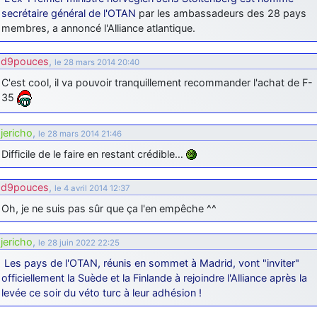
secrétaire général de l'OTAN
par les ambassadeurs des 28 pays
d9pouces
: Joyeux Noël à tous !
membres, a annoncé l'Alliance atlantique.
d9pouces
: mais tu peux tenter l'un des rares lycées militaires
comme le Prytanée dans la Sarthe, ça ne peut pas faire de mal !
d9pouces
,
le 28 mars 2014 20:40
d9pouces
: C'est plutôt après le lycée, voire après une prépa
C'est cool, il va pouvoir tranquillement recommander l'achat de F-
scientifique, tu as donc encore un peu de temps devant toi
35
yaellerigolow
: bonjour a tous je suis un élève de première
passionnée par l'aviation militaire , pourrais je savoir que faire après
jericho
,
le 28 mars 2014 21:46
le lycée pour s'orienter et pouvoir devenir officier de l'armée de l'air?
Difficile de le faire en restant crédible…
d9pouces
: lesquels, par exemple ?
mahmoud
: bonsoir, très instructif ce site .mais nous aimerions avoir
d9pouces
,
le 4 avril 2014 12:37
les photo des anciens appareils de l'armée de l'air de la haute -volta
Oh, je ne suis pas sûr que ça l'en empêche ^^
d9pouces
: Ça me casse quand même bien les pieds, j’avoue
jericho
: Pour moi tout est à nouveau OK dirait-on… Merci à toi.
jericho
,
le 28 juin 2022 22:25
d9pouces
Les pays de l'OTAN, réunis en sommet à Madrid, vont "inviter"
: En espérant n’avoir coupé les accessoires de personne
au passage !
officiellement la Suède et la Finlande à rejoindre l'Alliance après la
levée ce soir du véto turc à leur adhésion !
d9pouces
: j'ai trouvé un palliatif un peu violent, mais ça devrait aller
un peu mieux