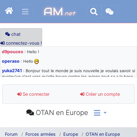
AM
.net
chat
connectez-vous !
d9pouces
: Hello !
operaso
: Hello
yuka2741
: Bonjour tout le monde je suis nouvelle je voulais savoir si
quelqu'un c'est vers qu'elle heure rentre les avions tout sa a la base
105 svp
d9pouces
: désolé pour les quelques blocages du site ces derniers
Se connecter
Créer un compte
jours : je teste des méthodes contre le spam et les bots trop nocifs
d9pouces
: Merci ! Un souvenir de la Ferté-Alais !
OTAN en Europe
paxwax
: Super, la nouvelle bannière
d9pouces
: je suis un avion@,._,+ > lesquels ? je ne suis pas sûr de
comprendre
Forum
Forces armées
Europe
OTAN en Europe