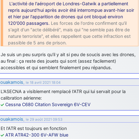
L'activité de l'aéroport de Londres-Gatwik a partiellement
d9pouces
: Joyeux Noël à tous !
repris aujourd'hui après avoir été interrompue avant-hier soir
et hier par l'apparition de drones qui ont bloqué environ
d9pouces
: mais tu peux tenter l'un des rares lycées militaires
120'000 passagers.
Les forces de l'ordre confirment qu'il
comme le Prytanée dans la Sarthe, ça ne peut pas faire de mal !
s'agit d'un "acte délibéré", mais qui "ne semble pas être de
d9pouces
: C'est plutôt après le lycée, voire après une prépa
nature terroriste", et elles rappellent que cette infraction est
scientifique, tu as donc encore un peu de temps devant toi
passible de 5 ans de prison.
yaellerigolow
: bonjour a tous je suis un élève de première
Je suis un peu surpris qu'il y ait si peu de soucis avec les drones,
passionnée par l'aviation militaire , pourrais je savoir que faire après
au final : ça reste des jouets qui sont (assez facilement)
le lycée pour s'orienter et pouvoir devenir officier de l'armée de l'air?
accessibles et qui semblent finalement peu répandus.
d9pouces
: lesquels, par exemple ?
mahmoud
: bonsoir, très instructif ce site .mais nous aimerions avoir
ouakamois
,
le 18 avril 2021 18:04
les photo des anciens appareils de l'armée de l'air de la haute -volta
L'ASECNA a visiblement remplacé l'ATR qui lui servait pour la
d9pouces
: Ça me casse quand même bien les pieds, j’avoue
calibration aérienne:
Cessna C680 Citation Sovereign 6V-CEV
jericho
: Pour moi tout est à nouveau OK dirait-on… Merci à toi.
d9pouces
: En espérant n’avoir coupé les accessoires de personne
ouakamois
,
le 29 août 2021 09:53
au passage !
Et l'ATR est toujours en fonction
d9pouces
: j'ai trouvé un palliatif un peu violent, mais ça devrait aller
ATR ATR42-300 6V-AFW blue
un peu mieux