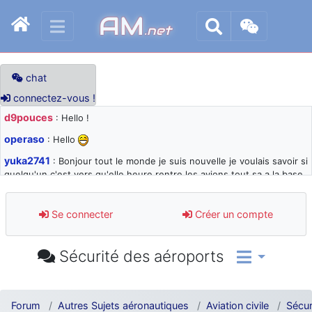
AM
.net
chat
connectez-vous !
d9pouces
: Hello !
operaso
: Hello
yuka2741
: Bonjour tout le monde je suis nouvelle je voulais savoir si
quelqu'un c'est vers qu'elle heure rentre les avions tout sa a la base
105 svp
d9pouces
: désolé pour les quelques blocages du site ces derniers
Se connecter
Créer un compte
jours : je teste des méthodes contre le spam et les bots trop nocifs
d9pouces
: Merci ! Un souvenir de la Ferté-Alais !
Sécurité des aéroports
paxwax
: Super, la nouvelle bannière
d9pouces
: je suis un avion@,._,+ > lesquels ? je ne suis pas sûr de
comprendre
Forum
Autres Sujets aéronautiques
Aviation civile
Sécur