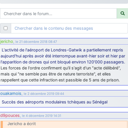
d9pouces
: ouakamois > si tu parles du sujet sur l'Armée de l'Air,
bien sûr que oui !
je suis un avion@,._,+
: Bonjour je viens d'arriver il y a quelques
moi et quelques avions n'ont pas les mêmes noms qu'aujourd'hui
Chercher dans le contenu des messages
ouakamois
: Bonjourà toutes et à tous.en espérantque ces
quelques images du Pays Basque vous auront plu ; Agur…
jericho
,
le 21 décembre 2018 08:47
d9pouces
: Je me rattraperai à la Ferté samedi
L'activité de l'aéroport de Londres-Gatwik a partiellement repris
d9pouces
aujourd'hui après avoir été interrompue avant-hier soir et hier par
: Malheureusement non
un peu trop loin pour moi !
l'apparition de drones qui ont bloqué environ 120'000 passagers.
fox_50
: Bonjour, certains parmis vous étaient-ils présent au
Les forces de l'ordre confirment qu'il s'agit d'un "acte délibéré",
meeting de Lann Bihoué de 2026 ?
mais qui "ne semble pas être de nature terroriste", et elles
cachée dans les pins
: Coucou et excellente année 2026 à tous et
rappellent que cette infraction est passible de 5 ans de prison.
au site!
jericho
ouakamois
,
: Bonne année et tous mes meilleurs voeux à tous pour
le 2 décembre 2019 09:44
2026 !
Succès des aéroports modulaires tchèques au Sénégal
little boy
: je vous souhaite un bon réveillon pour cette nouvelle
année!
d9pouces
,
le 4 décembre 2019 14:31
jericho
: Merci D9pouces, à mon tour de souhaiter un Joyeux Noël
Jericho a écrit
et de bonnes fêtes de fin d'année.