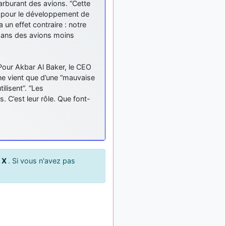
carburant des avions. “Cette
: Bonjour je
2 mois, 1 semaine
é pour le développement de
viens d'arriver il y a
quelques moi et quelques
 un effet contraire : notre
avions n'ont pas les mêmes
 dans des avions moins
noms qu'aujourd'hui
ouakamois
il y a 2 mois,
Pour Akbar Al Baker, le CEO
: Bonjourà toutes
2 semaines
et à tous.en espérantque
 ne vient que d’une “mauvaise
ces quelques images du
ilisent”. “Les
Pays Basque vous auront
 C’est leur rôle. Que font-
plu ; Agur…
d9pouces
il y a 2 mois,
: Je me rattraperai
3 semaines
à la Ferté samedi
d9pouces
il y a 2 mois,
u
X
. Si vous n'avez pas
:
3 semaines
Malheureusement non
un
peu trop loin pour moi !
fox_50
:
il y a 2 mois, 3 semaines
Bonjour, certains parmis
vous étaient-ils présent au