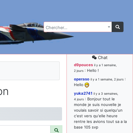
Chercher…
Chat
d9pouces
il y a 1 semaine,
: Hello !
2 jours
operaso
:
il y a 1 semaine, 2 jours
Hello
on
yuka2741
il y a 3 semaines,
: Bonjour tout le
4 jours
monde je suis nouvelle je
voulais savoir si quelqu'un
c'est vers qu'elle heure
rentre les avions tout sa a la
base 105 svp