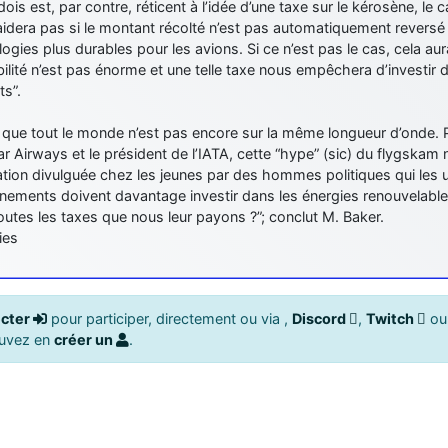
ois est, par contre, réticent à l’idée d’une taxe sur le kérosène, le 
’aidera pas si le montant récolté n’est pas automatiquement revers
ogies plus durables pour les avions. Si ce n’est pas le cas, cela aura
bilité n’est pas énorme et une telle taxe nous empêchera d’investir
ts”.
 que tout le monde n’est pas encore sur la même longueur d’onde. 
r Airways et le président de l’IATA, cette “hype” (sic) du flygskam
tion divulguée chez les jeunes par des hommes politiques qui les ut
ements doivent davantage investir dans les énergies renouvelables.
toutes les taxes que nous leur payons ?”; conclut M. Baker.
ies
cter
pour participer, directement ou via ,
Discord
,
Twitch
o
ouvez en
créer un
.