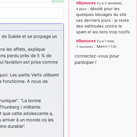
d9pouces
il y a 3 semaines,
: désolé pour les
4 jours
quelques blocages du site
ces derniers jours : je teste
des méthodes contre le
spam et les bots trop nocifs
nt de Suède et se propage un
d9pouces
il y a 1 mois,
: Merci ! Un
3 semaines
s les effets, explique
souvenir de la Ferté-Alais !
vons perdu près de 5 % de
connectez-vous
pour
paxwax
:
ui l’aviation est prise comme
participer !
il y a 1 mois, 3 semaines
Super, la nouvelle bannière
oi. Les partis Verts utilisent
d9pouces
il y a 2 mois,
la fonctionne. A nous de
: je suis un
1 semaine
avion@,._,+ > lesquels ? je
ne suis pas sûr de
comprendre
uniquer”. “La bonne
Thunberg ( militante
d9pouces
il y a 2 mois,
t que cette adolescente a,
: ouakamois > si tu
1 semaine
parles du sujet sur l'Armée
a arriver à un monde où les
de l'Air, bien sûr que oui !
tre durable”.
je suis un avion@,._,+
il y a