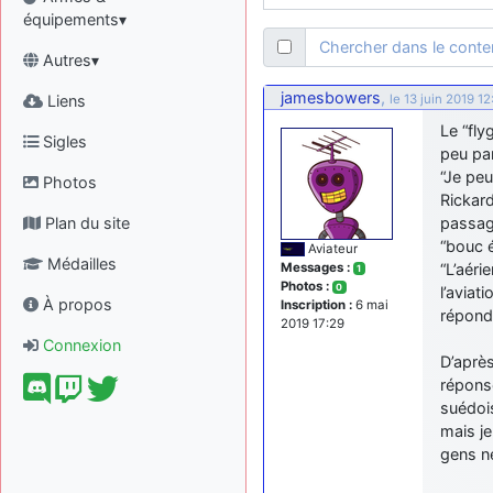
équipements▾
Chercher dans le cont
Autres▾
jamesbowers
,
Liens
le 13 juin 2019 12
Le “fly
Sigles
peu pa
“Je peu
Photos
Rickar
Plan du site
passage
“bouc é
Aviateur
Médailles
Messages :
“L’aéri
1
Photos :
0
l’aviat
À propos
Inscription :
6 mai
répond
2019 17:29
Connexion
D’aprè
réponse
suédois
mais je
gens ne