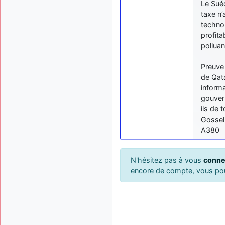
Le Suéd
taxe n
technol
profita
polluan
Preuve
de Qata
informa
gouvern
ils de 
Gossel
A380
N'hésitez pas à vous
conne
encore de compte, vous p