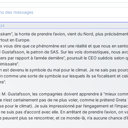
enu des messages
:24
gskam”, la honte de prendre l’avion, vient du Nord, plus préciséme
rtout en Europe.
x vous dire que ce phénomène est une réalité et que nous en senton
d Gustafsson, le patron de SAS. Sur les vols domestiques, nous a
rs par rapport à l’année dernière”, poursuit le CEO suédois selon q
missaire”.
en est devenu le symbole du mal pour le climat. Je ne sais pas pourqu
ion comme une sorte de symbole sur lesquels ils se focalisent et ce
re”.
s M. Gustafsson, les compagnies doivent apprendre à “mieux comm
 n’est certainement pas de ne plus voler, comme le prétend Greta 
e pour le climat). Je suis impressionné par l’engagement et l’impac
 ne suis pas d’accord avec elle. En arrêtant de prendre l’avion, on v
 peuvent plus se rencontrer, et ce monde-là, n’a aucune chance d’ê