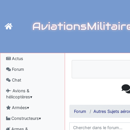
AviationsMilitair
Actus
Forum
Chat
Avions &
hélicoptères▾
Armées▾
Forum
Autres Sujets aéro
Constructeurs▾
Armes &