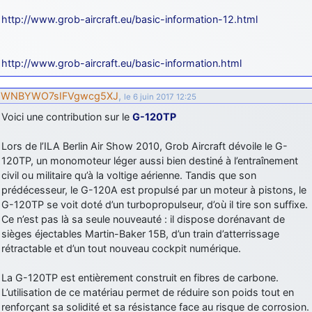
http://www.grob-aircraft.eu/basic-information-12.html
http://www.grob-aircraft.eu/basic-information.html
WNBYWO7sIFVgwcg5XJ
,
le 6 juin 2017 12:25
Voici une contribution sur le
G-120TP
Lors de l’ILA Berlin Air Show 2010, Grob Aircraft dévoile le G-
120TP, un monomoteur léger aussi bien destiné à l’entraînement
civil ou militaire qu’à la voltige aérienne. Tandis que son
prédécesseur, le G-120A est propulsé par un moteur à pistons, le
G-120TP se voit doté d’un turbopropulseur, d’où il tire son suffixe.
Ce n’est pas là sa seule nouveauté : il dispose dorénavant de
sièges éjectables Martin-Baker 15B, d’un train d’atterrissage
rétractable et d’un tout nouveau cockpit numérique.
La G-120TP est entièrement construit en fibres de carbone.
L’utilisation de ce matériau permet de réduire son poids tout en
renforçant sa solidité et sa résistance face au risque de corrosion.