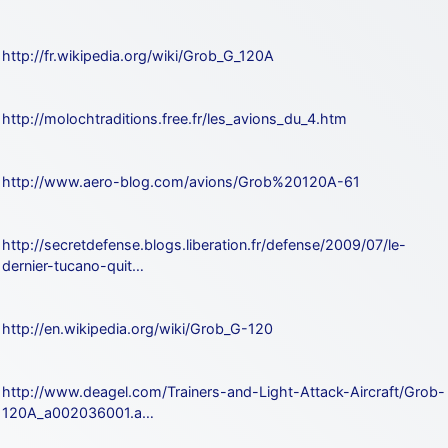
d9pouces
: cette fois, c'est le Brésil et Singapour qui mettent le site
par terre
http://fr.wikipedia.org/wiki/Grob_G_120A
jericho
: Ah ben je peux te confirmer que j'étais resté dans le filtre…
http://molochtraditions.free.fr/les_avions_du_4.htm
d9pouces
: Désolé ! Mon filtrage a été un peu trop violent
manifestement
tout voir
http://www.aero-blog.com/avions/Grob%20120A-61
http://secretdefense.blogs.liberation.fr/defense/2009/07/le-
dernier-tucano-quit…
http://en.wikipedia.org/wiki/Grob_G-120
http://www.deagel.com/Trainers-and-Light-Attack-Aircraft/Grob-
120A_a002036001.a…