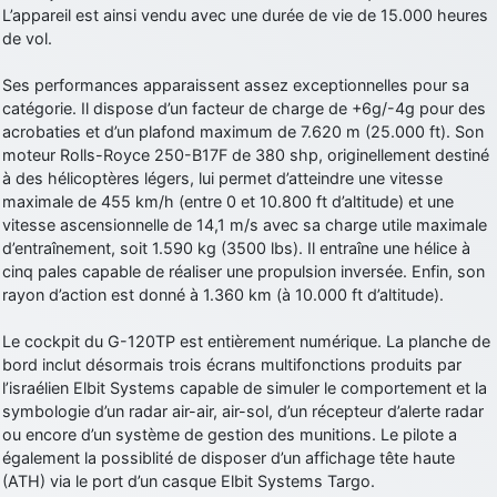
L’appareil est ainsi vendu avec une durée de vie de 15.000 heures
de vol.
Ses performances apparaissent assez exceptionnelles pour sa
catégorie. Il dispose d’un facteur de charge de +6g/-4g pour des
acrobaties et d’un plafond maximum de 7.620 m (25.000 ft). Son
moteur Rolls-Royce 250-B17F de 380 shp, originellement destiné
à des hélicoptères légers, lui permet d’atteindre une vitesse
maximale de 455 km/h (entre 0 et 10.800 ft d’altitude) et une
vitesse ascensionnelle de 14,1 m/s avec sa charge utile maximale
d’entraînement, soit 1.590 kg (3500 lbs). Il entraîne une hélice à
cinq pales capable de réaliser une propulsion inversée. Enfin, son
rayon d’action est donné à 1.360 km (à 10.000 ft d’altitude).
Le cockpit du G-120TP est entièrement numérique. La planche de
bord inclut désormais trois écrans multifonctions produits par
l’israélien Elbit Systems capable de simuler le comportement et la
symbologie d’un radar air-air, air-sol, d’un récepteur d’alerte radar
ou encore d’un système de gestion des munitions. Le pilote a
également la possiblité de disposer d’un affichage tête haute
(ATH) via le port d’un casque Elbit Systems Targo.