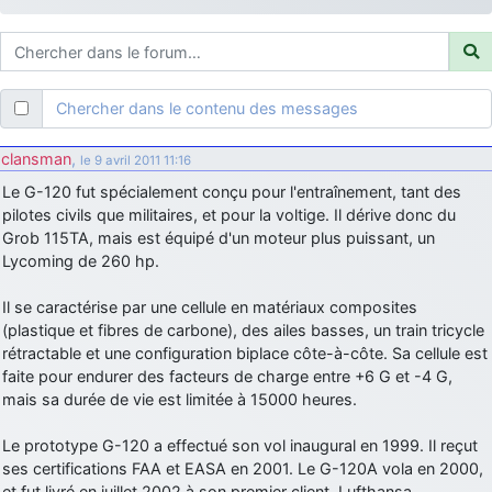
d9pouces
: ouakamois > si tu parles du sujet sur l'Armée de l'Air,
bien sûr que oui !
je suis un avion@,._,+
: Bonjour je viens d'arriver il y a quelques
moi et quelques avions n'ont pas les mêmes noms qu'aujourd'hui
Chercher dans le contenu des messages
ouakamois
: Bonjourà toutes et à tous.en espérantque ces
quelques images du Pays Basque vous auront plu ; Agur…
clansman
,
le 9 avril 2011 11:16
d9pouces
: Je me rattraperai à la Ferté samedi
Le G-120 fut spécialement conçu pour l'entraînement, tant des
d9pouces
pilotes civils que militaires, et pour la voltige. Il dérive donc du
: Malheureusement non
un peu trop loin pour moi !
Grob 115TA, mais est équipé d'un moteur plus puissant, un
fox_50
: Bonjour, certains parmis vous étaient-ils présent au
Lycoming de 260 hp.
meeting de Lann Bihoué de 2026 ?
cachée dans les pins
: Coucou et excellente année 2026 à tous et
Il se caractérise par une cellule en matériaux composites
au site!
(plastique et fibres de carbone), des ailes basses, un train tricycle
rétractable et une configuration biplace côte-à-côte. Sa cellule est
jericho
: Bonne année et tous mes meilleurs voeux à tous pour
faite pour endurer des facteurs de charge entre +6 G et -4 G,
2026 !
mais sa durée de vie est limitée à 15000 heures.
little boy
: je vous souhaite un bon réveillon pour cette nouvelle
année!
Le prototype G-120 a effectué son vol inaugural en 1999. Il reçut
jericho
ses certifications FAA et EASA en 2001. Le G-120A vola en 2000,
: Merci D9pouces, à mon tour de souhaiter un Joyeux Noël
et de bonnes fêtes de fin d'année.
et fut livré en juillet 2002 à son premier client, Lufthansa.