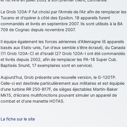
d9pouces
: Joyeux Noël à tous !
Le Grob 120A-F fut choisi par l'Armée de l'Air afin de remplacer les
d9pouces
: mais tu peux tenter l'un des rares lycées militaires
Tucano et d'opérer à côté des Epsilon. 18 appareils furent
comme le Prytanée dans la Sarthe, ça ne peut pas faire de mal !
commandés et livrés en septembre 2007. Ils sont utilisés à la BA
709 de Cognac depuis novembre 2007.
d9pouces
: C'est plutôt après le lycée, voire après une prépa
scientifique, tu as donc encore un peu de temps devant toi
Il équipe également les forces aériennes d'Allemagne (6 appareils
yaellerigolow
: bonjour a tous je suis un élève de première
basés aux Etats-unis, l'un d'eux semble s'être écrasé), du Canada
passionnée par l'aviation militaire , pourrais je savoir que faire après
(11 Grob 120A-C) et d'Israël (27 Grob 120A-I ont été commandés
le lycée pour s'orienter et pouvoir devenir officier de l'armée de l'air?
et livrés depuis 2002, afin de remplacer les PA-18 Super Cub.
d9pouces
: lesquels, par exemple ?
Baptisés Snunit, 17 exemplaires sont en service).
mahmoud
: bonsoir, très instructif ce site .mais nous aimerions avoir
Aujourd'hui, Grob présente une nouvelle version, le G-120TP.
les photo des anciens appareils de l'armée de l'air de la haute -volta
Celle-ci est destinée particulièrement aux militaires et est équipée
d9pouces
: Ça me casse quand même bien les pieds, j’avoue
d'une turbine RR 250-B17F, de sièges éjectables Martin-Baker
Mk15, d'écrans multifonctions pouvant simuler un appareil de
jericho
: Pour moi tout est à nouveau OK dirait-on… Merci à toi.
combat et d'une manette HOTAS.
d9pouces
: En espérant n’avoir coupé les accessoires de personne
au passage !
La fiche sur le site
d9pouces
: j'ai trouvé un palliatif un peu violent, mais ça devrait aller
un peu mieux