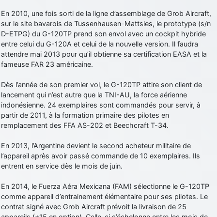
En 2010, une fois sorti de la ligne d’assemblage de Grob Aircraft,
sur le site bavarois de Tussenhausen-Mattsies, le prototype (s/n
D-ETPG) du G-120TP prend son envol avec un cockpit hybride
entre celui du G-120A et celui de la nouvelle version. Il faudra
attendre mai 2013 pour qu’il obtienne sa certification EASA et la
fameuse FAR 23 américaine.
Dès l’année de son premier vol, le G-120TP attire son client de
lancement qui n’est autre que la TNI-AU, la force aérienne
indonésienne. 24 exemplaires sont commandés pour servir, à
partir de 2011, à la formation primaire des pilotes en
remplacement des FFA AS-202 et Beechcraft T-34.
En 2013, l’Argentine devient le second acheteur militaire de
l’appareil après avoir passé commande de 10 exemplaires. Ils
entrent en service dès le mois de juin.
En 2014, le Fuerza Aéra Mexicana (FAM) sélectionne le G-120TP
comme appareil d’entrainement élémentaire pour ses pilotes. Le
contrat signé avec Grob Aircraft prévoit la livraison de 25
appareils (+15 en option). Celle-ci s’échelonne entre les mois de