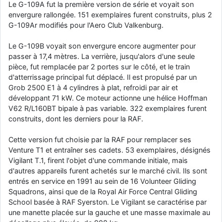
Le G-109A fut la première version de série et voyait son
d9pouces
: cette fois, c'est le Brésil et Singapour qui mettent le site
envergure rallongée. 151 exemplaires furent construits, plus 2
par terre
G-109Ar modifiés pour l'Aero Club Valkenburg.
jericho
: Ah ben je peux te confirmer que j'étais resté dans le filtre…
Le G-109B voyait son envergure encore augmenter pour
passer à 17,4 mètres. La verrière, jusqu'alors d'une seule
d9pouces
: Désolé ! Mon filtrage a été un peu trop violent
pièce, fut remplacée par 2 portes sur le côté, et le train
manifestement
d'atterrissage principal fut déplacé. Il est propulsé par un
tout voir
Grob 2500 E1 à 4 cylindres à plat, refroidi par air et
développant 71 kW. Ce moteur actionne une hélice Hoffman
V62 R/L160BT bipale à pas variable. 322 exemplaires furent
construits, dont les derniers pour la RAF.
Cette version fut choisie par la RAF pour remplacer ses
Venture T1 et entraîner ses cadets. 53 exemplaires, désignés
Vigilant T.1, firent l'objet d'une commande initiale, mais
d'autres appareils furent achetés sur le marché civil. Ils sont
entrés en service en 1991 au sein de 16 Volunteer Gliding
Squadrons, ainsi que de la Royal Air Force Central Gliding
School basée à RAF Syerston. Le Vigilant se caractérise par
une manette placée sur la gauche et une masse maximale au