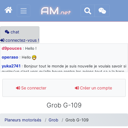
AM
.net
chat
connectez-vous !
d9pouces
: Hello !
operaso
: Hello
yuka2741
: Bonjour tout le monde je suis nouvelle je voulais savoir si
quelqu'un c'est vers qu'elle heure rentre les avions tout sa a la base
105 svp
d9pouces
: désolé pour les quelques blocages du site ces derniers
Se connecter
Créer un compte
jours : je teste des méthodes contre le spam et les bots trop nocifs
d9pouces
: Merci ! Un souvenir de la Ferté-Alais !
Grob G-109
paxwax
: Super, la nouvelle bannière
d9pouces
: je suis un avion@,._,+ > lesquels ? je ne suis pas sûr de
Planeurs motorisés
Grob
Grob G-109
comprendre