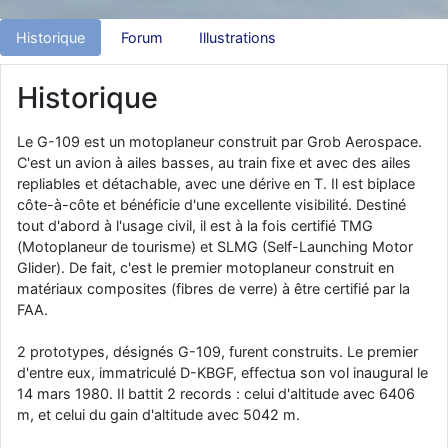
d9pouces
: Joyeux Noël à tous !
Historique
Forum
Illustrations
d9pouces
: mais tu peux tenter l'un des rares lycées militaires
comme le Prytanée dans la Sarthe, ça ne peut pas faire de mal !
Historique
d9pouces
: C'est plutôt après le lycée, voire après une prépa
scientifique, tu as donc encore un peu de temps devant toi
Le G-109 est un motoplaneur construit par Grob Aerospace.
yaellerigolow
: bonjour a tous je suis un élève de première
C'est un avion à ailes basses, au train fixe et avec des ailes
passionnée par l'aviation militaire , pourrais je savoir que faire après
repliables et détachable, avec une dérive en T. Il est biplace
le lycée pour s'orienter et pouvoir devenir officier de l'armée de l'air?
côte-à-côte et bénéficie d'une excellente visibilité. Destiné
tout d'abord à l'usage civil, il est à la fois certifié TMG
d9pouces
: lesquels, par exemple ?
(Motoplaneur de tourisme) et SLMG (Self-Launching Motor
mahmoud
: bonsoir, très instructif ce site .mais nous aimerions avoir
Glider). De fait, c'est le premier motoplaneur construit en
les photo des anciens appareils de l'armée de l'air de la haute -volta
matériaux composites (fibres de verre) à être certifié par la
d9pouces
: Ça me casse quand même bien les pieds, j’avoue
FAA.
jericho
: Pour moi tout est à nouveau OK dirait-on… Merci à toi.
2 prototypes, désignés G-109, furent construits. Le premier
d9pouces
: En espérant n’avoir coupé les accessoires de personne
d'entre eux, immatriculé D-KBGF, effectua son vol inaugural le
au passage !
14 mars 1980. Il battit 2 records : celui d'altitude avec 6406
m, et celui du gain d'altitude avec 5042 m.
d9pouces
: j'ai trouvé un palliatif un peu violent, mais ça devrait aller
un peu mieux